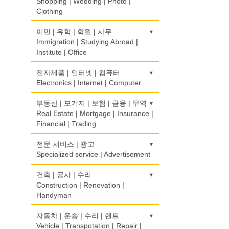
Optometrist
Shopping | Wedding | Photo |
Clothing
생선가게
보청기
Fish Market
Hearing Aid
한복집
이민 | 유학 | 학원 | 사무
Korean Costume
Immigration | Studying Abroad |
식당/레스토랑/음식점
비데
Institute | Office
Restaurant
Bidet
유리/거울/액자
Glass/Mirror/Frame
이민/유학
전자제품 | 인터넷 | 컴퓨터
식당장비
심리/정신상담
Immigration/Studying Abroad
Electronics | Internet | Computer
Food Equipment
Psychologist/Psychiatrist
의류/아동복
Children's Ware
사무기기
식품점
금전등록기
부동산 | 모기지 | 보험 | 금융 | 무역
안경점
Office Equipment
Korean Food
Cash Register
Real Estate | Mortgage | Insurance |
Optical Stores
결혼/폐백
Financial | Trading
Wedding
사무용품/문방구
식품제조
인터넷 서비스/까페
의료기구
Stationery/Office Equipment
Food Manufacturing
Internet Service/Cafe
Medical Instruments
도매
전문 서비스 | 광고
인터넷 쇼핑
Wholesale
Specialized service | Advertisement
Internet Shopping
서점
와인제조
전자제품 판매/수리
의치사/치과기공소
Book Store
Wine Maker
Electronic Goods Sales/Repair
Denturist
모기지
결혼상담
광고/그래픽 디자인
건축 | 공사 | 수리
Mortgage
Marriage Consulting
Advertising/Graphic Design
Construction | Renovation |
운전학원
정육점
전화/통신 서비스
한의원/한약
Handyman
Driving School
Meat Market
Telephone/Communication Service
Oriental Herb/Acupuncture
무역
꽃집/화원
광고 에이전트
International Trade
Florist
Advertising Agency
한글학교
건축시공/개조
자동차 | 운송 | 수리 | 렌트
제과점
컴퓨터 판매/수리
약국
Korean Language School
Construction/Home Renovation
Vehicle | Transpotation | Repair |
Bakery
Computer Sales/Repair