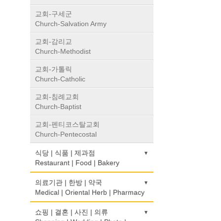
교회-구세군
Church-Salvation Army
교회-감리교
Church-Methodist
교회-가톨릭
Church-Catholic
교회-침례교회
Church-Baptist
교회-펜티코스탈교회
Church-Pentecostal
식당 | 식품 | 제과점
Restaurant | Food | Bakery
농장
의료기관 | 한방 | 약국
Farm
Medical | Oriental Herb | Pharmacy
떡집/방앗간
의사-검안의
쇼핑 | 결혼 | 사진 | 의류
Rice Cake