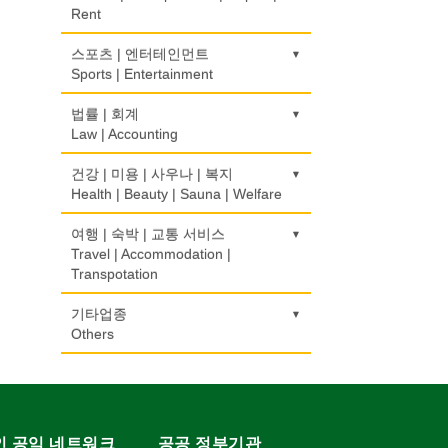
Pharmacy
보험/재정/투자
모피점
경보/도난방지
Rent
Insurance/Investment/Finance
Fur/Leather
Alarm/Security System
하숙
건축설계사
식품도매
의사-내과
Boarding House
Architect
Food Distributors
운송/통관/이삿짐
스포츠 | 엔터테인먼트
Internal Medicine
부동산 관리
백화점/선물센터
묘지/비석
Transportation/Moving
Sports | Entertainment
Property Management
Department Store/Gifts Shops
Cemetery/Monument
학교/학원
건축설계
의사-물리치료/카이로 프랙터
School/Academy
Architecture
택배
Physiotherapy/Chiropractic Clinic
채무조정
골프장비
법률 | 회계
보석/귀금속/시계
빨래방/세탁
Courier Service
Bankruptcy
Golf Equipment
Law | Accounting
Jeweler/Jeweller
Coin Laundry/Dry cleaning
개인지도-체육
건물검사
의사-비뇨기과
Private Lesson-Sport
Home Inspection
택시
Urologist
부동산
골프장
비디오-사진/촬영/편집/공급
상패/트로피
교통위반티켓
건강 | 미용 | 사우나 | 복지
Taxi Service
Real Estate
Golf/Country Club
Video Service
Medal/Trophy
Traffic Ticket
Health | Beauty | Sauna | Welfare
개인지도-음악
간판
의사-산부인과
Private Lesson-Music
Signs
자동차-기타
Obstetrician
은행/금융기관
가라오케/노래방/카페
사진촬영
세탁장비
공인회계사(CPA)
건강상담/식품/정보
여행 | 숙박 | 교통 서비스
Automobile/Car
Bank/Financing Service
Karaoke/Cafe
Photo Studio
Dry cleaning Equipment
CPA
개인지도-옷수선
가구판매/수리
Health Counseling/Food/Information
Travel | Accommodation |
의사-성형외과
Private Lesson-Alteration
Furniture Sales/Repair
Transpotation
자동차-렌트
Cosmetic Surgeon
단센터
애완동물용품
악기사
번역/통역/이력서
의료기
Car Rental
Dahn Centre
Pet Shop
Musical Instruments
Translation/Interpretation/Resume
개인지도-어학/수학
기계제작
Medical Equipment
호텔/모텔/숙박
기타업종
의사-수의사
Service
Private Lesson-Language/Math
Machinery Rebuilding
자동차-바디샵
Hotel/Motel
Others
Veterinarian
당구장
양복점
열쇠
마사지/지압
Autobody Shop
Billiard Club
Tailor
Key
변호사/법률서비스
개인지도-서예
난방/냉동
Massage
여행/관광
의사-안과
캐나다공공기관
Law Office
Private Lesson-Calligraphy
Heating/Cooling
자동차-정비
Travel/Tour
Ophthalmologist
볼링장
Public Service
양장/패션
유아원/데이케어
미용실/이발관
Autobody Maintenance/Repair
Bowling Alley
Fashion/Boutique
Daycare Centre
회계업무
개인지도-미술/사진
배관/플러밍
Beauty Salon/Barber Shop
의사-외과
구두수선
Accounting Service
Private Lesson-Art/Photograph
Plumbing
인 공익 네트워크
공공 정부기관
자동차-타이어