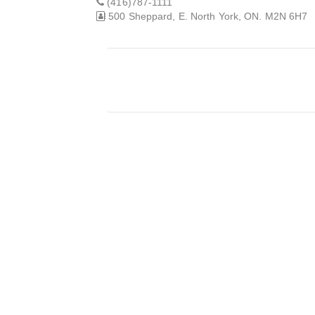
(416)787-1111
500 Sheppard, E. North York, ON. M2N 6H7