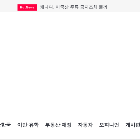
캐나다, 미국산 주류 금지조치 풀까
HotNews
제주 전국체전 10월16일 개막
CultureSports
퇴역 군용기, 산불 진화에 투입
HotNews
국세청 등 해킹 피해자 보상 청구 시작
HotNews
살사축제 총격 용의자 기소
HotNews
아동병원 직원 성범죄 혐의로 기소
HotNews
미국 영주권 수속 한인, 공항서 체포돼
HotNews
K-컬처 크루즈 타고 토론토 달군다
CultureSports
CNE에 한국의 맛과 멋 스며든다
HotNews
간한국
이민·유학
부동산·재정
자동차
오피니언
게시