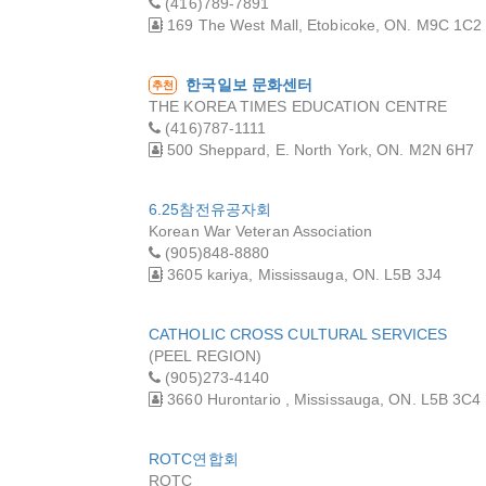
(416)789-7891
169 The West Mall, Etobicoke, ON. M9C 1C2
한국일보 문화센터
추천
THE KOREA TIMES EDUCATION CENTRE
(416)787-1111
500 Sheppard, E. North York, ON. M2N 6H7
6.25참전유공자회
Korean War Veteran Association
(905)848-8880
3605 kariya, Mississauga, ON. L5B 3J4
CATHOLIC CROSS CULTURAL SERVICES
(PEEL REGION)
(905)273-4140
3660 Hurontario , Mississauga, ON. L5B 3C4
ROTC연합회
ROTC