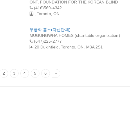
ONT. FOUNDATION FOR THE KOREAN BLIND
(416)569-4342
, Toronto, ON.
무궁화 홈스(자선단체)
MUGUNGWHA HOMES (charitable organization)
(647)225-2777
20 Dukinfield, Toronto, ON. M3A 2S1
2
3
4
5
6
»