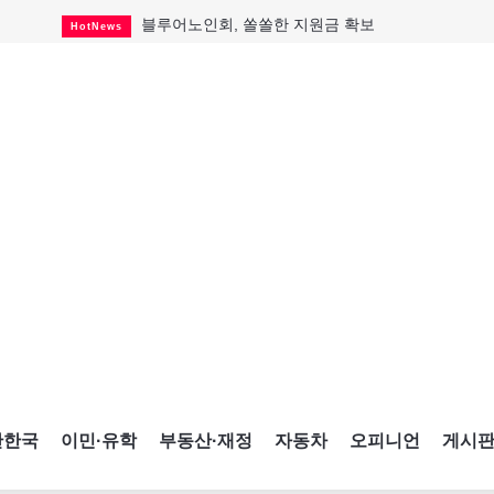
블루어노인회, 쏠쏠한 지원금 확보
HotNews
캐나다인 33% "생활비 부담에 보험 축소"
HotNews
"마약 범죄에 연루됐으니 돈 보내라"
HotNews
토론토 살사축제 총격 용의자 체포
HotNews
세계 10대 구조물서 내려오는 CN타워
CultureSports
이민자의 삶을 문학적 이야기로
CultureSports
미 총영사관 총격 용의자 2명 체포
HotNews
캐나다 공룡 화석, 주화로 탄생
CultureSports
"벌써 내년 여름이 기다려진다"
CultureSports
간한국
이민·유학
부동산·재정
자동차
오피니언
게시