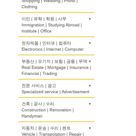
Optometrist
Shopping | Wedding | Photo |
Clothing
생선가게
보청기
Fish Market
Hearing Aid
한복집
이민 | 유학 | 학원 | 사무
Korean Costume
Immigration | Studying Abroad |
식당/레스토랑/음식점
비데
Institute | Office
Restaurant
Bidet
유리/거울/액자
Glass/Mirror/Frame
이민/유학
전자제품 | 인터넷 | 컴퓨터
식당장비
심리/정신상담
Immigration/Studying Abroad
Electronics | Internet | Computer
Food Equipment
Psychologist/Psychiatrist
의류/아동복
Children's Ware
사무기기
식품점
금전등록기
부동산 | 모기지 | 보험 | 금융 | 무역
안경점
Office Equipment
Korean Food
Cash Register
Real Estate | Mortgage | Insurance |
Optical Stores
결혼/폐백
Financial | Trading
Wedding
사무용품/문방구
식품제조
인터넷 서비스/까페
의료기구
Stationery/Office Equipment
Food Manufacturing
Internet Service/Cafe
Medical Instruments
도매
전문 서비스 | 광고
인터넷 쇼핑
Wholesale
Specialized service | Advertisement
Internet Shopping
서점
와인제조
전자제품 판매/수리
의치사/치과기공소
Book Store
Wine Maker
Electronic Goods Sales/Repair
Denturist
모기지
결혼상담
광고/그래픽 디자인
건축 | 공사 | 수리
Mortgage
Marriage Consulting
Advertising/Graphic Design
Construction | Renovation |
운전학원
정육점
전화/통신 서비스
한의원/한약
Handyman
Driving School
Meat Market
Telephone/Communication Service
Oriental Herb/Acupuncture
무역
꽃집/화원
광고 에이전트
International Trade
Florist
Advertising Agency
한글학교
건축시공/개조
자동차 | 운송 | 수리 | 렌트
제과점
컴퓨터 판매/수리
약국
Korean Language School
Construction/Home Renovation
Vehicle | Transpotation | Repair |
Bakery
Computer Sales/Repair