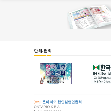
단체-협회
한국일보 문화센
캐나다 
터
온타리오 한인실업인협회
추천
ONTARIO K.B.A.