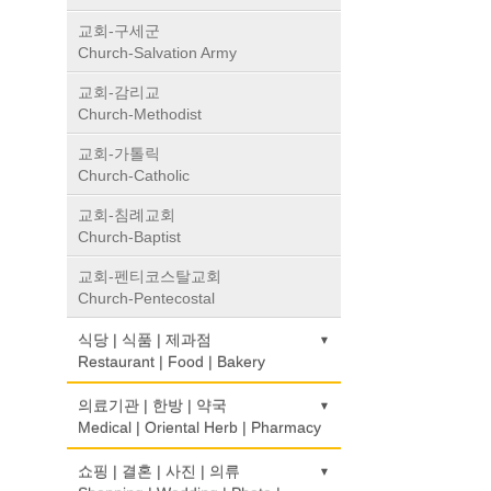
교회-구세군
Church-Salvation Army
교회-감리교
Church-Methodist
교회-가톨릭
Church-Catholic
교회-침례교회
Church-Baptist
교회-펜티코스탈교회
Church-Pentecostal
식당 | 식품 | 제과점
Restaurant | Food | Bakery
농장
의료기관 | 한방 | 약국
Farm
Medical | Oriental Herb | Pharmacy
떡집/방앗간
의사-검안의
쇼핑 | 결혼 | 사진 | 의류
Rice Cake