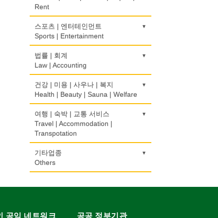
Pharmacy
보험/재정/투자
모피점
경보/도난방지
Rent
Insurance/Investment/Finance
Fur/Leather
Alarm/Security System
하숙
건축설계사
식품도매
의사-내과
Boarding House
Architect
Food Distributors
운송/통관/이삿짐
스포츠 | 엔터테인먼트
Internal Medicine
부동산 관리
백화점/선물센터
묘지/비석
Transportation/Moving
Sports | Entertainment
Property Management
Department Store/Gifts Shops
Cemetery/Monument
학교/학원
건축설계
의사-물리치료/카이로 프랙터
School/Academy
Architecture
택배
Physiotherapy/Chiropractic Clinic
채무조정
골프장비
법률 | 회계
보석/귀금속/시계
빨래방/세탁
Courier Service
Bankruptcy
Golf Equipment
Law | Accounting
Jeweler/Jeweller
Coin Laundry/Dry cleaning
개인지도-체육
건물검사
의사-비뇨기과
Private Lesson-Sport
Home Inspection
택시
Urologist
부동산
골프장
비디오-사진/촬영/편집/공급
상패/트로피
교통위반티켓
건강 | 미용 | 사우나 | 복지
Taxi Service
Real Estate
Golf/Country Club
Video Service
Medal/Trophy
Traffic Ticket
Health | Beauty | Sauna | Welfare
개인지도-음악
간판
의사-산부인과
Private Lesson-Music
Signs
자동차-기타
Obstetrician
은행/금융기관
가라오케/노래방/카페
사진촬영
세탁장비
공인회계사(CPA)
건강상담/식품/정보
여행 | 숙박 | 교통 서비스
Automobile/Car
Bank/Financing Service
Karaoke/Cafe
Photo Studio
Dry cleaning Equipment
CPA
개인지도-옷수선
가구판매/수리
Health Counseling/Food/Information
Travel | Accommodation |
의사-성형외과
Private Lesson-Alteration
Furniture Sales/Repair
Transpotation
자동차-렌트
Cosmetic Surgeon
단센터
애완동물용품
악기사
번역/통역/이력서
의료기
Car Rental
Dahn Centre
Pet Shop
Musical Instruments
Translation/Interpretation/Resume
개인지도-어학/수학
기계제작
Medical Equipment
호텔/모텔/숙박
기타업종
의사-수의사
Service
Private Lesson-Language/Math
Machinery Rebuilding
자동차-바디샵
Hotel/Motel
Others
Veterinarian
당구장
양복점
열쇠
마사지/지압
Autobody Shop
Billiard Club
Tailor
Key
변호사/법률서비스
개인지도-서예
난방/냉동
Massage
여행/관광
의사-안과
캐나다공공기관
Law Office
Private Lesson-Calligraphy
Heating/Cooling
자동차-정비
Travel/Tour
Ophthalmologist
볼링장
Public Service
양장/패션
유아원/데이케어
미용실/이발관
Autobody Maintenance/Repair
Bowling Alley
Fashion/Boutique
Daycare Centre
회계업무
개인지도-미술/사진
배관/플러밍
Beauty Salon/Barber Shop
의사-외과
구두수선
Accounting Service
Private Lesson-Art/Photograph
Plumbing
인 공익 네트워크
공공 정부기관
자동차-타이어