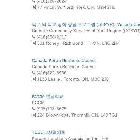
(416)226-2624
77 Finch, W. North York, ON. M2N 2H5
욕 지역 학교 정착 상담 프로그램 (SEPYR)- Victoria Ch
Catholic Community Services of York Region (CCSYR
(416)358-2212
301 Roney , Richmond Hill, ON. L4C 2H4
Canada Korea Business Council
Canada Korea Business Council
(416)822-8936
1133 Leslie , Toronto, ON. M3C 2J6
KCCM 한글학교
KCCM
(905)738-5675
224 Brownridge, Thornhill, ON. L4J 7G1
TESL 교사협의회
Korean Teacher's Association for TESL