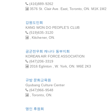
(416)889-9262
3576 St. Clair Ave. East, Toronto, ON. M1K 1M2
강원도민회
KANG WON DO PEOPLE'S CLUB
(519)635-3120
, Kitchener, ON.
공군전우회 캐나다 동부지회
KOREAN AIR FORCE ASSOCIATION
(647)206-3319
2016 Eglinton , W. York, ON. M6E 2K3
규방 문화교육원
Gyubang Culture Center
(647)966-9548
, Toronto, ON.
맹인 후원회