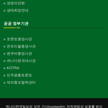
생명의전화
교회-씨 앤 엠에이
Church-C & MA
생태희망연대
교회-순복음교회
Church-Full Gospel
공공 정부기관
교회-신학교/신학원
Church-Bible Institute
토론토총영사관
교회-성결교회
몬트리올총영사관
Church-Evangelical
벤쿠버총영사관
교회-선교회
캐나다한국대사관
Church-Mission
KOTRA
교회-독립교회
민주평통토론토
Church-Independent
재외통포협력센터
교회-기타
Church-Others
교회-구세군
Church-Salvation Army
캐나다한국일보의 모든 기사(content)는 저작권법의 보호를 받으