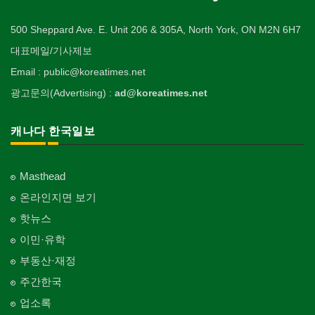
Gemologist
복지상담
Staging Home
Sales/Lease
기타 종교
Sporting Goods
기타
의사-외과
이불
Welfare Consulting
개인지도-무용
Religion-Other
ETC
Surgeon
인쇄
500 Sheppard Ave. E. Unit 206 & 305A, North York, ON M2N 6H7
Blanket
전기공사/수리
Private Lesson-Ballet/Dance
자동차-견인
취미/레저
Printing
생수/정수기
Electric Work
Towing
한국일보 본사 및 지국
대표메일/기사제보
Hobby/Leisure
아파트
의사-치과
웨딩서비스
Spring Water/Water Purifier
개인지도-꽃꽂이
Korea Times Branches
Apartment
Dentist/Dental Surgeon
장의사
Bridal Fashion/Wedding Service
정원공사/조경
Email : public@koreatimes.net
Private Lesson-Flower Arrangement
자동차-청소
태권도/무술
Funeral Home
양로원/요양원
Landscaping/Gardening
Auto Cleaning
한국정부기관
Taekwondo/Martial Arts
광고문의(Advertising) :
ad@koreatimes.net
의사-가정의
자수
Nursing Home
개인지도-기타
Korean Governmental Organization
Family Doctor
주방용품
Embroidery
지붕
Private Lesson-Etc
Kitchenware
찜질방
Roofing
한인회
캐나다 한국일보
의사-기타
Sauna
Korean Cultural Association
Multi Specialty
직업소개 에이전트
창문
Employment Agency
피부미용
Window
언론기관
의사-정신과
Skin Care
Masthead
Newspaper/TV/Radio
Psychiatrist
청소
커텐/카펫
온라인지면 보기
Cleaning
화장품
Curtain/Carpet
한국기업 현지법인/지사
Cosmetics
핫뉴스
Korean Enterprises In Canada
카펫 청소
벽지/페인트
이민·유학
Carpet Cleaning
피트니스/헬스
Wall Paper/Paint
동창회-대학교
Fitness
Alumni University
부동산·재정
판촉물
가라지/그라지/차고
gifts for events
산후조리서비스
주간한국
Garage Door
동창회-중·고등학교
postpartum care center
Alumni Middle·High School
업소록
프랜차이즈
건축 엔지니어