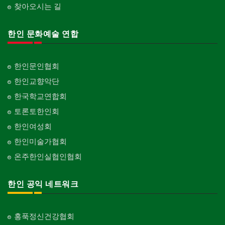
Franchise
Engineering
찾아오시는 길
단체-협회
Organization-Association
피아노 조율 /판매
건축기술사/디자이너
Piano Tuning/Sale
Architectural Designer
한인 문화예술 연합
단체-스포츠
Organization-Sports
해충구제
건축개발
Pesticide
Builder/Developer
단체-음악/미술
한인문인협회
Organization-Music/Art
현금인출기
한인교향악단
ATM
단체-불교
한국학교연합회
Organization-Buddhist
화랑/표구사
토론토한인회
Art Gallery/Framing
단체-기독교
한인여성회
Organization-Christianity
행사/이벤트
한인미술가협회
Event
교회-장로교회
온주한인실협인협회
Church-Presbyterian
인벤토리
Stock Inventory
교회-연합교회
한인 공익 네트워크
Church-United
인터넷/소프트웨어 개발
Internet/Software Development
교회-안식일교회
Church-7th Day Adventist
홍푹정신건강협회