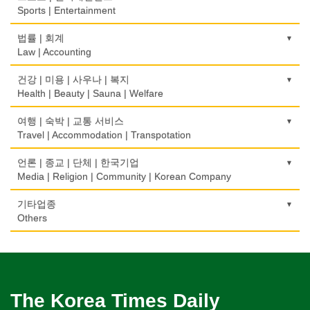
Insurance/Investment/Finance
Alarm/Security System
Architect
Transportation/Moving
Sports | Entertainment
제과점
약국
모피점
하숙
Bakery
부동산 관리
Pharmacy
묘지/비석
Fur/Leather
건축설계
Boarding House
택배
골프장비
법률 | 회계
Property Management
Cemetery/Monument
Architecture
Courier Service
식품도매
Golf Equipment
Law | Accounting
의사-내과
백화점/선물센터
학교/학원
Food Distributors
채무조정
Internal Medicine
빨래방/세탁
Department Store/Gifts Shops
건물검사
School/Academy
택시
골프장
Bankruptcy
교통위반티켓
건강 | 미용 | 사우나 | 복지
Coin Laundry/Dry cleaning
Home Inspection
Taxi Service
Golf/Country Club
의사-물리치료/카이로 프랙터
Traffic Ticket
Health | Beauty | Sauna | Welfare
보석/귀금속/시계
개인지도-체육
부동산
Physiotherapy/Chiropractic Clinic
상패/트로피
Jeweler/Jeweller
간판
Private Lesson-Sport
자동차-기타
가라오케/노래방/카페
Real Estate
공인회계사(CPA)
Medal/Trophy
건강상담/식품/정보
여행 | 숙박 | 교통 서비스
Signs
Automobile/Car
Karaoke/Cafe
의사-비뇨기과
CPA
비디오-사진/촬영/편집/공급
Health Counseling/Food/Information
Travel | Accommodation | Transpotation
개인지도-음악
은행/금융기관
Urologist
세탁장비
Video Service
가구판매/수리
Private Lesson-Music
자동차-렌트
단센터
Bank/Financing Service
번역/통역/이력서
Dry cleaning Equipment
의료기
Furniture Sales/Repair
호텔/모텔/숙박
언론 | 종교 | 단체 | 한국기업
Car Rental
Dahn Centre
의사-산부인과
Translation/Interpretation/Resume Service
사진촬영
Medical Equipment
개인지도-옷수선
Hotel/Motel
Media | Religion | Community | Korean Company
Obstetrician
악기사
Photo Studio
기계제작
Private Lesson-Alteration
자동차-바디샵
당구장
변호사/법률서비스
Musical Instruments
마사지/지압
Machinery Rebuilding
여행/관광
Autobody Shop
기도원/수양관
기타업종
Billiard Club
의사-성형외과
Law Office
애완동물용품
Massage
개인지도-어학/수학
Travel/Tour
Retreat Centre
Others
Cosmetic Surgeon
열쇠
Pet Shop
난방/냉동
Private Lesson-Language/Math
자동차-정비
볼링장
회계업무
Key
미용실/이발관
Heating/Cooling
Autobody Maintenance/Repair
실업인협회
Bowling Alley
캐나다공공기관
의사-수의사
Accounting Service
양복점
Beauty Salon/Barber Shop
개인지도-서예
Korean Businessmen's Association
Public Service
Veterinarian
유아원/데이케어
Tailor
배관/플러밍
Private Lesson-Calligraphy
자동차-타이어
비디오-대여
Daycare Centre
미용제품/헤어 프로덕트
Plumbing
Tire
사찰/절
Video Rental
구두수선
의사-안과
양장/패션
Hair Products
개인지도-미술/사진
Buddhist Temple
The Korea Times Daily
Shoe Repair
Ophthalmologist
보석감정사
Fashion/Boutique
스테이징 홈
Private Lesson-Art/Photograph
자동차-판매/리스
운동구/스포츠용품