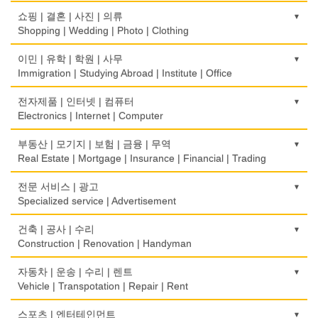
떡집/방앗간
의사-검안의
쇼핑 | 결혼 | 사진 | 의류
Rice Cake
Optometrist
Shopping | Wedding | Photo | Clothing
생선가게
보청기
한복집
이민 | 유학 | 학원 | 사무
Fish Market
Hearing Aid
Korean Costume
Immigration | Studying Abroad | Institute | Office
식당/레스토랑/음식점
비데
유리/거울/액자
이민/유학
전자제품 | 인터넷 | 컴퓨터
Restaurant
Bidet
Glass/Mirror/Frame
Immigration/Studying Abroad
Electronics | Internet | Computer
식당장비
심리/정신상담
의류/아동복
사무기기
금전등록기
부동산 | 모기지 | 보험 | 금융 | 무역
Food Equipment
Psychologist/Psychiatrist
Children's Ware
Office Equipment
Cash Register
Real Estate | Mortgage | Insurance | Financial | Trading
식품점
안경점
결혼/폐백
사무용품/문방구
인터넷 서비스/까페
Korean Food
도매
전문 서비스 | 광고
Optical Stores
Wedding
Stationery/Office Equipment
Internet Service/Cafe
Wholesale
Specialized service | Advertisement
식품제조
의료기구
인터넷 쇼핑
서점
전자제품 판매/수리
Food Manufacturing
모기지
Medical Instruments
광고/그래픽 디자인
건축 | 공사 | 수리
Internet Shopping
Book Store
Electronic Goods Sales/Repair
Mortgage
Advertising/Graphic Design
Construction | Renovation | Handyman
와인제조
의치사/치과기공소
결혼상담
운전학원
전화/통신 서비스
Wine Maker
무역
Denturist
광고 에이전트
Marriage Consulting
건축시공/개조
자동차 | 운송 | 수리 | 렌트
Driving School
Telephone/Communication Service
International Trade
Advertising Agency
Construction/Home Renovation
Vehicle | Transpotation | Repair | Rent
정육점
한의원/한약
꽃집/화원
한글학교
컴퓨터 판매/수리
Meat Market
보험/재정/투자
Oriental Herb/Acupuncture
경보/도난방지
Florist
건축설계사
Korean Language School
운송/통관/이삿짐
스포츠 | 엔터테인먼트
Computer Sales/Repair