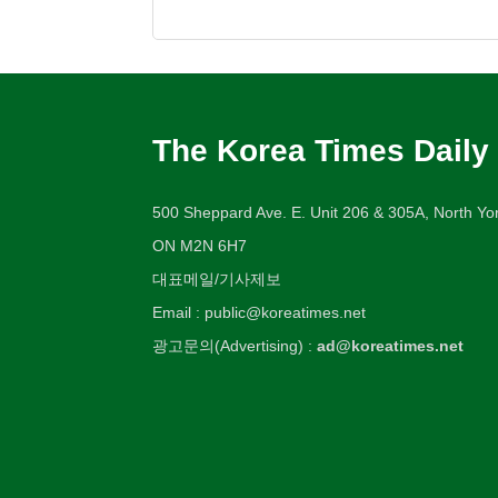
The Korea Times Daily
500 Sheppard Ave. E. Unit 206 & 305A, North Yor
ON M2N 6H7
대표메일/기사제보
Email : public@koreatimes.net
광고문의(Advertising) :
ad@koreatimes.net