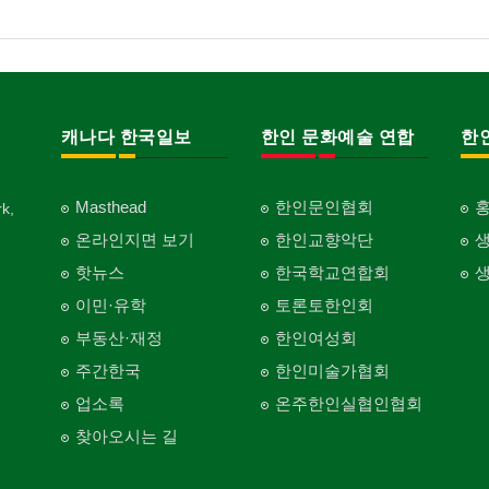
캐나다 한국일보
한인 문화예술 연합
한
Masthead
한인문인협회
k,
온라인지면 보기
한인교향악단
핫뉴스
한국학교연합회
이민·유학
토론토한인회
부동산·재정
한인여성회
주간한국
한인미술가협회
업소록
온주한인실협인협회
찾아오시는 길