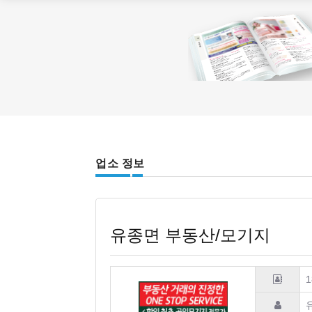
업소 정보
유종면 부동산/모기지
1