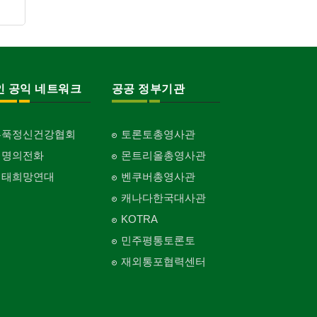
Garage Door
동창회-대학교
프랜차이즈
산후조리서비스
Alumni University
Franchise
건축 엔지니어
postpartum care center
Engineering
동창회-중·고등학교
피아노 조율 /판매
Alumni Middle·High School
Piano Tuning/Sale
건축기술사/디자이너
Architectural Designer
단체-협회
인 공익 네트워크
공공 정부기관
해충구제
Organization-Association
Pesticide
건축개발
Builder/Developer
단체-스포츠
현금인출기
홍푹정신건강협회
토론토총영사관
Organization-Sports
ATM
생명의전화
몬트리올총영사관
단체-음악/미술
화랑/표구사
생태희망연대
벤쿠버총영사관
Organization-Music/Art
Art Gallery/Framing
캐나다한국대사관
단체-불교
행사/이벤트
KOTRA
Organization-Buddhist
Event
민주평통토론토
단체-기독교
인벤토리
Organization-Christianity
재외통포협력센터
Stock Inventory
교회-장로교회
인터넷/소프트웨어 개발
Church-Presbyterian
Internet/Software Development