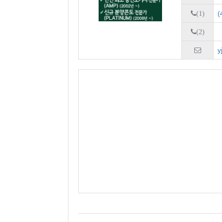
(
(1)
(2)
y