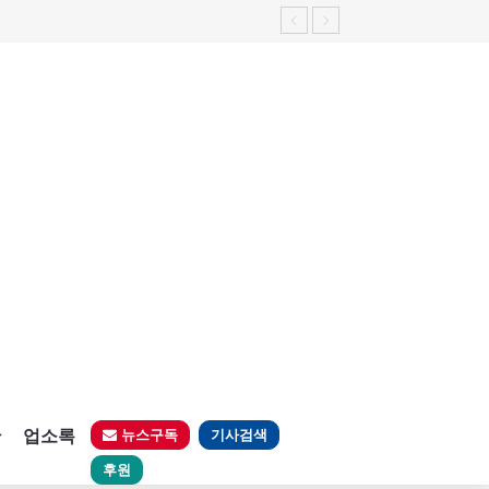
판
업소록
뉴스구독
기사검색
후원