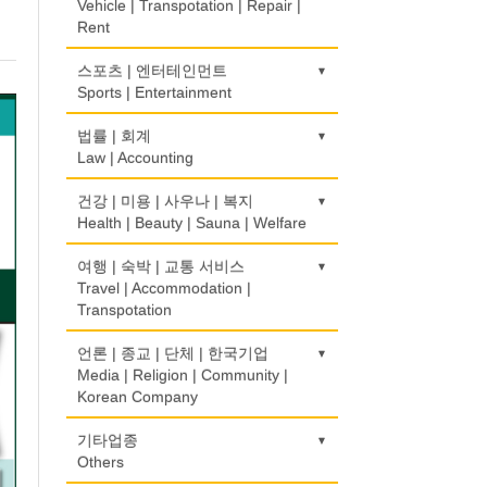
Korean Language School
Construction/Home Renovation
Vehicle | Transpotation | Repair |
Bakery
Computer Sales/Repair
Pharmacy
보험/재정/투자
모피점
경보/도난방지
Rent
Insurance/Investment/Finance
Fur/Leather
Alarm/Security System
하숙
건축설계사
식품도매
의사-내과
Boarding House
Architect
Food Distributors
운송/통관/이삿짐
스포츠 | 엔터테인먼트
Internal Medicine
부동산 관리
백화점/선물센터
묘지/비석
Transportation/Moving
Sports | Entertainment
Property Management
Department Store/Gifts Shops
Cemetery/Monument
학교/학원
건축설계
의사-물리치료/카이로 프랙터
School/Academy
Architecture
택배
Physiotherapy/Chiropractic Clinic
채무조정
골프장비
법률 | 회계
보석/귀금속/시계
빨래방/세탁
Courier Service
Bankruptcy
Golf Equipment
Law | Accounting
Jeweler/Jeweller
Coin Laundry/Dry cleaning
개인지도-체육
건물검사
의사-비뇨기과
Private Lesson-Sport
Home Inspection
택시
Urologist
부동산
골프장
비디오-사진/촬영/편집/공급
상패/트로피
교통위반티켓
건강 | 미용 | 사우나 | 복지
Taxi Service
Real Estate
Golf/Country Club
Video Service
Medal/Trophy
Traffic Ticket
Health | Beauty | Sauna | Welfare
개인지도-음악
간판
의사-산부인과
Private Lesson-Music
Signs
자동차-기타
Obstetrician
은행/금융기관
가라오케/노래방/카페
사진촬영
세탁장비
공인회계사(CPA)
건강상담/식품/정보
여행 | 숙박 | 교통 서비스
Automobile/Car
Bank/Financing Service
Karaoke/Cafe
Photo Studio
Dry cleaning Equipment
CPA
개인지도-옷수선
가구판매/수리
Health Counseling/Food/Information
Travel | Accommodation |
의사-성형외과
Private Lesson-Alteration
Furniture Sales/Repair
Transpotation
자동차-렌트
Cosmetic Surgeon
단센터
애완동물용품
악기사
번역/통역/이력서
의료기
Car Rental
Dahn Centre
Pet Shop
Musical Instruments
Translation/Interpretation/Resume
개인지도-어학/수학
기계제작
Medical Equipment
호텔/모텔/숙박
언론 | 종교 | 단체 | 한국기업
의사-수의사
Service
Private Lesson-Language/Math
Machinery Rebuilding
자동차-바디샵
Hotel/Motel
Media | Religion | Community |
Veterinarian
당구장
양복점
열쇠
마사지/지압
Autobody Shop
Korean Company
Billiard Club
Tailor
Key
변호사/법률서비스
개인지도-서예
난방/냉동
Massage
여행/관광
의사-안과
Law Office
Private Lesson-Calligraphy
Heating/Cooling
자동차-정비
Travel/Tour
Ophthalmologist
볼링장
기도원/수양관
기타업종
양장/패션
유아원/데이케어
미용실/이발관
Autobody Maintenance/Repair
Bowling Alley
Retreat Centre
Others
Fashion/Boutique
Daycare Centre
회계업무
개인지도-미술/사진
배관/플러밍
Beauty Salon/Barber Shop
의사-외과
Accounting Service