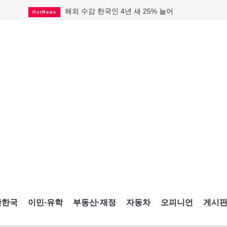
해외 수감 한국인 4년 새 25% 늘어
HotNews
"마약 범죄에 연루됐으니 돈 보내라"
HotNews
GTA 주택거래 전년비 0.9%↓, 전월비 3.2%↑
RealtyFinancing
미 총영사관 총격 용의자 2명 체포
HotNews
살해 전 이미 경찰 찾았던 여성들
HotNews
미시사가서 경찰 수사 중 총격 발생
HotNews
비만·당뇨약 수요 확대에 제약사 웃었다
HotNews
TTC 역무 감독관 97% 파업 찬성
HotNews
캐나다인 33% "생활비 부담에 보험 축소"
HotNews
간한국
이민·유학
부동산·재정
자동차
오피니언
게시