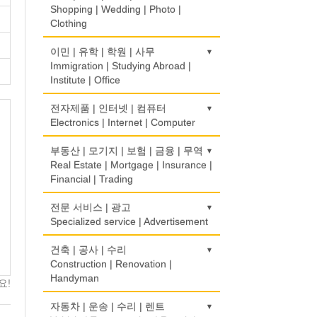
Rice Cake
Optometrist
Shopping | Wedding | Photo |
Clothing
생선가게
보청기
Fish Market
Hearing Aid
한복집
이민 | 유학 | 학원 | 사무
Korean Costume
Immigration | Studying Abroad |
식당/레스토랑/음식점
비데
Institute | Office
Restaurant
Bidet
유리/거울/액자
Glass/Mirror/Frame
이민/유학
전자제품 | 인터넷 | 컴퓨터
식당장비
심리/정신상담
Immigration/Studying Abroad
Electronics | Internet | Computer
Food Equipment
Psychologist/Psychiatrist
의류/아동복
Children's Ware
사무기기
식품점
금전등록기
부동산 | 모기지 | 보험 | 금융 | 무역
안경점
Office Equipment
Korean Food
Cash Register
Real Estate | Mortgage | Insurance |
Optical Stores
결혼/폐백
Financial | Trading
Wedding
사무용품/문방구
식품제조
인터넷 서비스/까페
의료기구
Stationery/Office Equipment
Food Manufacturing
Internet Service/Cafe
Medical Instruments
도매
전문 서비스 | 광고
인터넷 쇼핑
Wholesale
Specialized service | Advertisement
Internet Shopping
서점
와인제조
전자제품 판매/수리
의치사/치과기공소
Book Store
Wine Maker
Electronic Goods Sales/Repair
Denturist
모기지
결혼상담
광고/그래픽 디자인
건축 | 공사 | 수리
Mortgage
Marriage Consulting
Advertising/Graphic Design
Construction | Renovation |
운전학원
정육점
전화/통신 서비스
한의원/한약
Handyman
Driving School
Meat Market
Telephone/Communication Service
요!
Oriental Herb/Acupuncture
무역
꽃집/화원
광고 에이전트
International Trade
Florist
Advertising Agency
한글학교
건축시공/개조
자동차 | 운송 | 수리 | 렌트
제과점
컴퓨터 판매/수리
약국