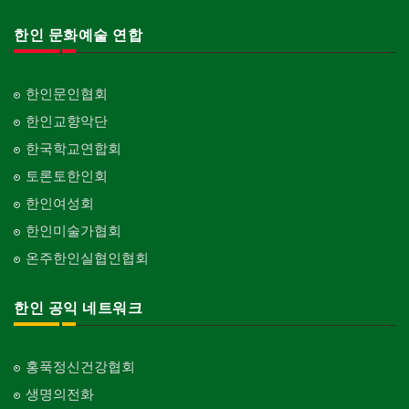
Organization-Association
피아노 조율 /판매
건축기술사/디자이너
Piano Tuning/Sale
Architectural Designer
한인 문화예술 연합
단체-스포츠
Organization-Sports
해충구제
건축개발
Pesticide
Builder/Developer
단체-음악/미술
한인문인협회
Organization-Music/Art
현금인출기
한인교향악단
ATM
단체-불교
한국학교연합회
Organization-Buddhist
화랑/표구사
토론토한인회
Art Gallery/Framing
단체-기독교
한인여성회
Organization-Christianity
행사/이벤트
한인미술가협회
Event
교회-장로교회
온주한인실협인협회
Church-Presbyterian
인벤토리
Stock Inventory
교회-연합교회
한인 공익 네트워크
Church-United
인터넷/소프트웨어 개발
Internet/Software Development
교회-안식일교회
Church-7th Day Adventist
홍푹정신건강협회
생명의전화
교회-씨 앤 엠에이