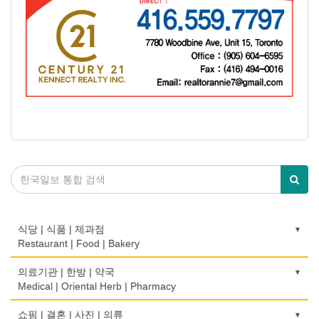
식당 | 식품 | 제과점
Restaurant | Food | Bakery
농장
의료기관 | 한방 | 약국
Farm
Medical | Oriental Herb | Pharmacy
떡집/방앗간
의사-검안의
쇼핑 | 결혼 | 사진 | 의류