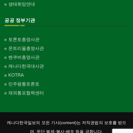
Church-C & MA
생태희망연대
교회-순복음교회
Church-Full Gospel
공공 정부기관
교회-신학교/신학원
Church-Bible Institute
토론토총영사관
교회-성결교회
몬트리올총영사관
Church-Evangelical
벤쿠버총영사관
교회-선교회
캐나다한국대사관
Church-Mission
KOTRA
교회-독립교회
민주평통토론토
Church-Independent
재외통포협력센터
교회-기타
Church-Others
교회-구세군
Church-Salvation Army
캐나다한국일보의 모든 기사(content)는 저작권법의 보호를 받으
교회-감리교
며, 무단 복제·복사·배포 등을 금합니다.