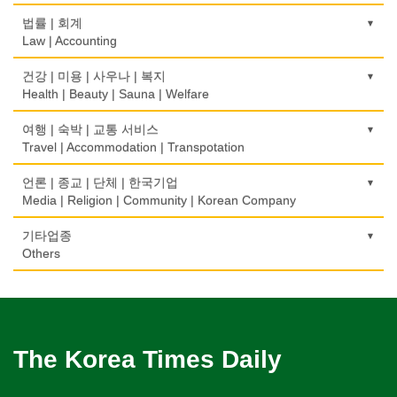
하숙
Bakery
부동산 관리
Pharmacy
묘지/비석
Fur/Leather
건축설계
Boarding House
택배
골프장비
법률 | 회계
Property Management
Cemetery/Monument
Architecture
Courier Service
식품도매
Golf Equipment
Law | Accounting
의사-내과
백화점/선물센터
학교/학원
Food Distributors
채무조정
Internal Medicine
빨래방/세탁
Department Store/Gifts Shops
건물검사
School/Academy
택시
골프장
Bankruptcy
교통위반티켓
건강 | 미용 | 사우나 | 복지
Coin Laundry/Dry cleaning
Home Inspection
Taxi Service
Golf/Country Club
의사-물리치료/카이로 프랙터
Traffic Ticket
Health | Beauty | Sauna | Welfare
보석/귀금속/시계
개인지도-체육
부동산
Physiotherapy/Chiropractic Clinic
상패/트로피
Jeweler/Jeweller
간판
Private Lesson-Sport
자동차-기타
가라오케/노래방/카페
Real Estate
공인회계사(CPA)
Medal/Trophy
건강상담/식품/정보
여행 | 숙박 | 교통 서비스
Signs
Automobile/Car
Karaoke/Cafe
의사-비뇨기과
CPA
비디오-사진/촬영/편집/공급
Health Counseling/Food/Information
Travel | Accommodation | Transpotation
개인지도-음악
은행/금융기관
Urologist
세탁장비
Video Service
가구판매/수리
Private Lesson-Music
자동차-렌트
단센터
Bank/Financing Service
번역/통역/이력서
Dry cleaning Equipment
의료기
Furniture Sales/Repair
호텔/모텔/숙박
언론 | 종교 | 단체 | 한국기업
Car Rental
Dahn Centre
의사-산부인과
Translation/Interpretation/Resume Service
사진촬영
Medical Equipment
개인지도-옷수선
Hotel/Motel
Media | Religion | Community | Korean Company
Obstetrician
악기사
Photo Studio
기계제작
Private Lesson-Alteration
자동차-바디샵
당구장
변호사/법률서비스
Musical Instruments
마사지/지압
Machinery Rebuilding
여행/관광
Autobody Shop
기도원/수양관
기타업종
Billiard Club
의사-성형외과
Law Office
애완동물용품
Massage
개인지도-어학/수학
Travel/Tour
Retreat Centre
Others
Cosmetic Surgeon
열쇠
Pet Shop
난방/냉동
Private Lesson-Language/Math
자동차-정비
볼링장
회계업무
Key
미용실/이발관
Heating/Cooling
Autobody Maintenance/Repair
실업인협회
Bowling Alley
캐나다공공기관
의사-수의사
Accounting Service
양복점
Beauty Salon/Barber Shop
개인지도-서예
Korean Businessmen's Association
Public Service
Veterinarian
유아원/데이케어
Tailor
배관/플러밍
Private Lesson-Calligraphy
자동차-타이어
비디오-대여
Daycare Centre
미용제품/헤어 프로덕트
Plumbing
Tire
사찰/절
Video Rental
구두수선
의사-안과
양장/패션
Hair Products
개인지도-미술/사진
Buddhist Temple
The Korea Times Daily
Shoe Repair
Ophthalmologist
보석감정사
Fashion/Boutique
스테이징 홈
Private Lesson-Art/Photograph
자동차-판매/리스
운동구/스포츠용품
Gemologist
복지상담
Staging Home
Sales/Lease
기타 종교
Sporting Goods
기타
의사-외과
이불
Welfare Consulting