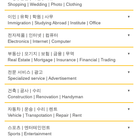
Rice Cake
Optometrist
Shopping | Wedding | Photo | Clothing
생선가게
보청기
한복집
이민 | 유학 | 학원 | 사무
Fish Market
Hearing Aid
Korean Costume
Immigration | Studying Abroad | Institute | Office
식당/레스토랑/음식점
비데
유리/거울/액자
이민/유학
전자제품 | 인터넷 | 컴퓨터
Restaurant
Bidet
Glass/Mirror/Frame
Immigration/Studying Abroad
Electronics | Internet | Computer
식당장비
심리/정신상담
의류/아동복
사무기기
금전등록기
부동산 | 모기지 | 보험 | 금융 | 무역
Food Equipment
Psychologist/Psychiatrist
Children's Ware
Office Equipment
Cash Register
Real Estate | Mortgage | Insurance | Financial | Trading
식품점
안경점
결혼/폐백
사무용품/문방구
인터넷 서비스/까페
Korean Food
도매
전문 서비스 | 광고
Optical Stores
Wedding
Stationery/Office Equipment
Internet Service/Cafe
Wholesale
Specialized service | Advertisement
식품제조
의료기구
인터넷 쇼핑
서점
전자제품 판매/수리
Food Manufacturing
모기지
Medical Instruments
광고/그래픽 디자인
건축 | 공사 | 수리
Internet Shopping
Book Store
Electronic Goods Sales/Repair
Mortgage
Advertising/Graphic Design
Construction | Renovation | Handyman
와인제조
의치사/치과기공소
결혼상담
운전학원
전화/통신 서비스
Wine Maker
무역
Denturist
광고 에이전트
Marriage Consulting
건축시공/개조
자동차 | 운송 | 수리 | 렌트
Driving School
Telephone/Communication Service
International Trade
Advertising Agency
Construction/Home Renovation
Vehicle | Transpotation | Repair | Rent
정육점
한의원/한약
꽃집/화원
한글학교
컴퓨터 판매/수리
Meat Market
보험/재정/투자
Oriental Herb/Acupuncture
경보/도난방지
Florist
건축설계사
Korean Language School
운송/통관/이삿짐
스포츠 | 엔터테인먼트
Computer Sales/Repair
Insurance/Investment/Finance
Alarm/Security System
Architect
Transportation/Moving
Sports | Entertainment
제과점
약국
모피점