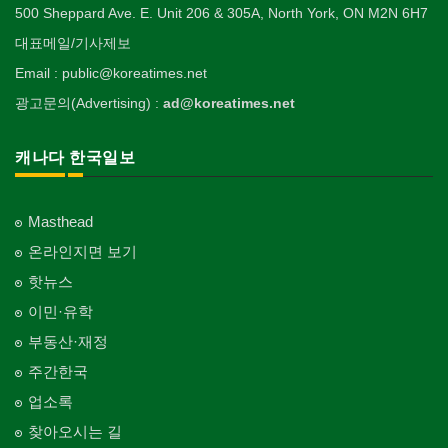
개인지도-무용
Religion-Other
ETC
Surgeon
인쇄
500 Sheppard Ave. E. Unit 206 & 305A, North York, ON M2N 6H7
Blanket
전기공사/수리
Private Lesson-Ballet/Dance
자동차-견인
취미/레저
Printing
생수/정수기
Electric Work
Towing
한국일보 본사 및 지국
대표메일/기사제보
Hobby/Leisure
아파트
의사-치과
웨딩서비스
Spring Water/Water Purifier
개인지도-꽃꽂이
Korea Times Branches
Apartment
Dentist/Dental Surgeon
장의사
Bridal Fashion/Wedding Service
정원공사/조경
Email : public@koreatimes.net
Private Lesson-Flower Arrangement
자동차-청소
태권도/무술
Funeral Home
양로원/요양원
Landscaping/Gardening
Auto Cleaning
한국정부기관
Taekwondo/Martial Arts
광고문의(Advertising) :
ad@koreatimes.net
의사-가정의
자수
Nursing Home
개인지도-기타
Korean Governmental Organization
Family Doctor
주방용품
Embroidery
지붕
Private Lesson-Etc
Kitchenware
찜질방
Roofing
한인회
캐나다 한국일보
의사-기타
Sauna
Korean Cultural Association
Multi Specialty
직업소개 에이전트
창문
Employment Agency
피부미용
Window
언론기관
의사-정신과
Skin Care
Masthead
Newspaper/TV/Radio
Psychiatrist
청소
커텐/카펫
온라인지면 보기
Cleaning
화장품
Curtain/Carpet
한국기업 현지법인/지사
Cosmetics
핫뉴스
Korean Enterprises In Canada
카펫 청소
벽지/페인트
이민·유학
Carpet Cleaning
피트니스/헬스
Wall Paper/Paint
동창회-대학교
Fitness
Alumni University
부동산·재정
판촉물
가라지/그라지/차고
gifts for events
산후조리서비스
주간한국
Garage Door
동창회-중·고등학교
postpartum care center
Alumni Middle·High School
업소록
프랜차이즈
건축 엔지니어
Franchise
Engineering
찾아오시는 길
단체-협회