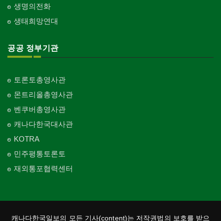
생명의전화
교회-씨 앤 엠에이
Church-C & MA
생태희망연대
교회-순복음교회
Church-Full Gospel
공공 정부기관
교회-신학교/신학원
Church-Bible Institute
토론토총영사관
교회-성결교회
몬트리올총영사관
Church-Evangelical
벤쿠버총영사관
교회-선교회
캐나다한국대사관
Church-Mission
KOTRA
교회-독립교회
민주평통토론토
Church-Independent
재외통포협력센터
교회-기타
Church-Others
교회-구세군
Church-Salvation Army
캐나다한국일보의 모든 기사(content)는 저작권법의 보호를 받으