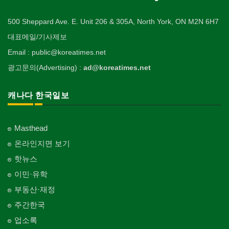
Gemologist
복지상담
Staging Home
Sales/Lease
기타 종교
Sporting Goods
기타
의사-외과
이불
Welfare Consulting
개인지도-무용
Religion-Other
ETC
Surgeon
인쇄
500 Sheppard Ave. E. Unit 206 & 305A, North York, ON M2N 6H7
Blanket
전기공사/수리
Private Lesson-Ballet/Dance
자동차-견인
취미/레저
Printing
생수/정수기
Electric Work
Towing
한국일보 본사 및 지국
대표메일/기사제보
Hobby/Leisure
아파트
의사-치과
웨딩서비스
Spring Water/Water Purifier
개인지도-꽃꽂이
Korea Times Branches
Apartment
Dentist/Dental Surgeon
장의사
Bridal Fashion/Wedding Service
정원공사/조경
Email : public@koreatimes.net
Private Lesson-Flower Arrangement
자동차-청소
태권도/무술
Funeral Home
양로원/요양원
Landscaping/Gardening
Auto Cleaning
한국정부기관
Taekwondo/Martial Arts
광고문의(Advertising) :
ad@koreatimes.net
의사-가정의
자수
Nursing Home
개인지도-기타
Korean Governmental Organization
Family Doctor
주방용품
Embroidery
지붕
Private Lesson-Etc
Kitchenware
찜질방
Roofing
한인회
캐나다 한국일보
의사-기타
Sauna
Korean Cultural Association
Multi Specialty
직업소개 에이전트
창문
Employment Agency
피부미용
Window
언론기관
의사-정신과
Skin Care
Masthead
Newspaper/TV/Radio
Psychiatrist
청소
커텐/카펫
온라인지면 보기
Cleaning
화장품
Curtain/Carpet
한국기업 현지법인/지사
Cosmetics
핫뉴스
Korean Enterprises In Canada
카펫 청소
벽지/페인트
이민·유학
Carpet Cleaning
피트니스/헬스
Wall Paper/Paint
동창회-대학교
Fitness
Alumni University
부동산·재정
판촉물
가라지/그라지/차고
gifts for events
산후조리서비스
주간한국
Garage Door
동창회-중·고등학교
postpartum care center
Alumni Middle·High School
업소록
프랜차이즈
건축 엔지니어