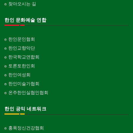
Franchise
Engineering
찾아오시는 길
단체-협회
Organization-Association
피아노 조율 /판매
건축기술사/디자이너
Piano Tuning/Sale
Architectural Designer
한인 문화예술 연합
단체-스포츠
Organization-Sports
해충구제
건축개발
Pesticide
Builder/Developer
단체-음악/미술
한인문인협회
Organization-Music/Art
현금인출기
한인교향악단
ATM
단체-불교
한국학교연합회
Organization-Buddhist
화랑/표구사
토론토한인회
Art Gallery/Framing
단체-기독교
한인여성회
Organization-Christianity
행사/이벤트
한인미술가협회
Event
교회-장로교회
온주한인실협인협회
Church-Presbyterian
인벤토리
Stock Inventory
교회-연합교회
한인 공익 네트워크
Church-United
인터넷/소프트웨어 개발
Internet/Software Development
교회-안식일교회
Church-7th Day Adventist
홍푹정신건강협회