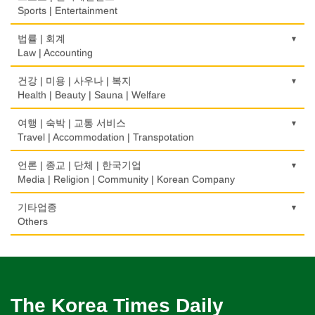
Insurance/Investment/Finance
Alarm/Security System
Architect
Transportation/Moving
Sports | Entertainment
제과점
약국
모피점
하숙
Bakery
부동산 관리
Pharmacy
묘지/비석
Fur/Leather
건축설계
Boarding House
택배
골프장비
법률 | 회계
Property Management
Cemetery/Monument
Architecture
Courier Service
식품도매
Golf Equipment
Law | Accounting
의사-내과
백화점/선물센터
학교/학원
Food Distributors
채무조정
Internal Medicine
빨래방/세탁
Department Store/Gifts Shops
건물검사
School/Academy
택시
골프장
Bankruptcy
교통위반티켓
건강 | 미용 | 사우나 | 복지
Coin Laundry/Dry cleaning
Home Inspection
Taxi Service
Golf/Country Club
의사-물리치료/카이로 프랙터
Traffic Ticket
Health | Beauty | Sauna | Welfare
보석/귀금속/시계
개인지도-체육
부동산
Physiotherapy/Chiropractic Clinic
상패/트로피
Jeweler/Jeweller
간판
Private Lesson-Sport
자동차-기타
가라오케/노래방/카페
Real Estate
공인회계사(CPA)
Medal/Trophy
건강상담/식품/정보
여행 | 숙박 | 교통 서비스
Signs
Automobile/Car
Karaoke/Cafe
의사-비뇨기과
CPA
비디오-사진/촬영/편집/공급
Health Counseling/Food/Information
Travel | Accommodation | Transpotation
개인지도-음악
은행/금융기관
Urologist
세탁장비
Video Service
가구판매/수리
Private Lesson-Music
자동차-렌트
단센터
Bank/Financing Service
번역/통역/이력서
Dry cleaning Equipment
의료기
Furniture Sales/Repair
호텔/모텔/숙박
언론 | 종교 | 단체 | 한국기업
Car Rental
Dahn Centre
의사-산부인과
Translation/Interpretation/Resume Service
사진촬영
Medical Equipment
개인지도-옷수선
Hotel/Motel
Media | Religion | Community | Korean Company
Obstetrician
악기사
Photo Studio
기계제작
Private Lesson-Alteration
자동차-바디샵
당구장
변호사/법률서비스
Musical Instruments
마사지/지압
Machinery Rebuilding
여행/관광
Autobody Shop
기도원/수양관
기타업종
Billiard Club
의사-성형외과
Law Office
애완동물용품
Massage
개인지도-어학/수학
Travel/Tour
Retreat Centre
Others
Cosmetic Surgeon
열쇠
Pet Shop
난방/냉동
Private Lesson-Language/Math
자동차-정비
볼링장
회계업무
Key
미용실/이발관
Heating/Cooling
Autobody Maintenance/Repair
실업인협회
Bowling Alley
캐나다공공기관
의사-수의사
Accounting Service
양복점
Beauty Salon/Barber Shop
개인지도-서예
Korean Businessmen's Association
Public Service
Veterinarian
유아원/데이케어
Tailor
배관/플러밍
Private Lesson-Calligraphy
자동차-타이어
비디오-대여
Daycare Centre
미용제품/헤어 프로덕트
Plumbing
Tire
사찰/절
Video Rental
구두수선
의사-안과
양장/패션
Hair Products
개인지도-미술/사진
Buddhist Temple
The Korea Times Daily
Shoe Repair
Ophthalmologist
보석감정사
Fashion/Boutique
스테이징 홈
Private Lesson-Art/Photograph
자동차-판매/리스
운동구/스포츠용품