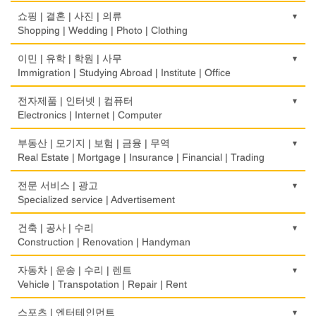
떡집/방앗간
의사-검안의
쇼핑 | 결혼 | 사진 | 의류
Rice Cake
Optometrist
Shopping | Wedding | Photo | Clothing
생선가게
보청기
한복집
이민 | 유학 | 학원 | 사무
Fish Market
Hearing Aid
Korean Costume
Immigration | Studying Abroad | Institute | Office
식당/레스토랑/음식점
비데
유리/거울/액자
이민/유학
전자제품 | 인터넷 | 컴퓨터
Restaurant
Bidet
Glass/Mirror/Frame
Immigration/Studying Abroad
Electronics | Internet | Computer
식당장비
심리/정신상담
의류/아동복
사무기기
금전등록기
부동산 | 모기지 | 보험 | 금융 | 무역
Food Equipment
Psychologist/Psychiatrist
Children's Ware
Office Equipment
Cash Register
Real Estate | Mortgage | Insurance | Financial | Trading
식품점
안경점
결혼/폐백
사무용품/문방구
인터넷 서비스/까페
Korean Food
도매
전문 서비스 | 광고
Optical Stores
Wedding
Stationery/Office Equipment
Internet Service/Cafe
Wholesale
Specialized service | Advertisement
식품제조
의료기구
인터넷 쇼핑
서점
전자제품 판매/수리
Food Manufacturing
모기지
Medical Instruments
광고/그래픽 디자인
건축 | 공사 | 수리
Internet Shopping
Book Store
Electronic Goods Sales/Repair
Mortgage
Advertising/Graphic Design
Construction | Renovation | Handyman
와인제조
의치사/치과기공소
결혼상담
운전학원
전화/통신 서비스
Wine Maker
무역
Denturist
광고 에이전트
Marriage Consulting
건축시공/개조
자동차 | 운송 | 수리 | 렌트
Driving School
Telephone/Communication Service
International Trade
Advertising Agency
Construction/Home Renovation
Vehicle | Transpotation | Repair | Rent
정육점
한의원/한약
꽃집/화원
한글학교
컴퓨터 판매/수리
Meat Market
보험/재정/투자
Oriental Herb/Acupuncture
경보/도난방지
Florist
건축설계사
Korean Language School
운송/통관/이삿짐
스포츠 | 엔터테인먼트
Computer Sales/Repair