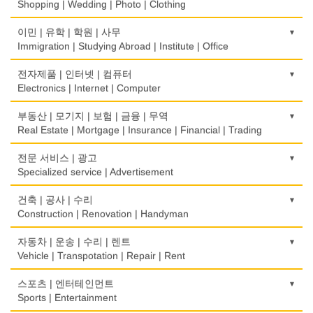
Optometrist
Shopping | Wedding | Photo | Clothing
생선가게
보청기
한복집
이민 | 유학 | 학원 | 사무
Fish Market
Hearing Aid
Korean Costume
Immigration | Studying Abroad | Institute | Office
식당/레스토랑/음식점
비데
유리/거울/액자
이민/유학
전자제품 | 인터넷 | 컴퓨터
Restaurant
Bidet
Glass/Mirror/Frame
Immigration/Studying Abroad
Electronics | Internet | Computer
식당장비
심리/정신상담
의류/아동복
사무기기
금전등록기
부동산 | 모기지 | 보험 | 금융 | 무역
Food Equipment
Psychologist/Psychiatrist
Children's Ware
Office Equipment
Cash Register
Real Estate | Mortgage | Insurance | Financial | Trading
식품점
안경점
결혼/폐백
사무용품/문방구
인터넷 서비스/까페
Korean Food
도매
전문 서비스 | 광고
Optical Stores
Wedding
Stationery/Office Equipment
Internet Service/Cafe
Wholesale
Specialized service | Advertisement
식품제조
의료기구
인터넷 쇼핑
서점
전자제품 판매/수리
Food Manufacturing
모기지
Medical Instruments
광고/그래픽 디자인
건축 | 공사 | 수리
Internet Shopping
Book Store
Electronic Goods Sales/Repair
Mortgage
Advertising/Graphic Design
Construction | Renovation | Handyman
와인제조
의치사/치과기공소
결혼상담
운전학원
전화/통신 서비스
Wine Maker
무역
Denturist
광고 에이전트
Marriage Consulting
건축시공/개조
자동차 | 운송 | 수리 | 렌트
Driving School
Telephone/Communication Service
International Trade
Advertising Agency
Construction/Home Renovation
Vehicle | Transpotation | Repair | Rent
정육점
한의원/한약
꽃집/화원
한글학교
컴퓨터 판매/수리
Meat Market
보험/재정/투자
Oriental Herb/Acupuncture
경보/도난방지
Florist
건축설계사
Korean Language School
운송/통관/이삿짐
스포츠 | 엔터테인먼트
Computer Sales/Repair
Insurance/Investment/Finance
Alarm/Security System
Architect
Transportation/Moving
Sports | Entertainment
제과점
약국
모피점
하숙
Bakery
부동산 관리