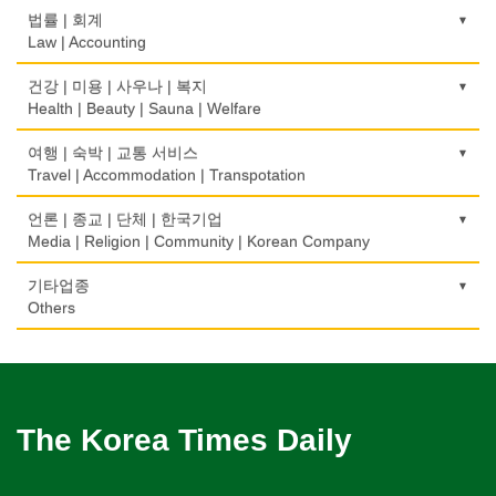
Pharmacy
묘지/비석
Fur/Leather
건축설계
Boarding House
택배
골프장비
법률 | 회계
Property Management
Cemetery/Monument
Architecture
Courier Service
식품도매
Golf Equipment
Law | Accounting
의사-내과
백화점/선물센터
학교/학원
Food Distributors
채무조정
Internal Medicine
빨래방/세탁
Department Store/Gifts Shops
건물검사
School/Academy
택시
골프장
Bankruptcy
교통위반티켓
건강 | 미용 | 사우나 | 복지
Coin Laundry/Dry cleaning
Home Inspection
Taxi Service
Golf/Country Club
의사-물리치료/카이로 프랙터
Traffic Ticket
Health | Beauty | Sauna | Welfare
보석/귀금속/시계
개인지도-체육
부동산
Physiotherapy/Chiropractic Clinic
상패/트로피
Jeweler/Jeweller
간판
Private Lesson-Sport
자동차-기타
가라오케/노래방/카페
Real Estate
공인회계사(CPA)
Medal/Trophy
건강상담/식품/정보
여행 | 숙박 | 교통 서비스
Signs
Automobile/Car
Karaoke/Cafe
의사-비뇨기과
CPA
비디오-사진/촬영/편집/공급
Health Counseling/Food/Information
Travel | Accommodation | Transpotation
개인지도-음악
은행/금융기관
Urologist
세탁장비
Video Service
가구판매/수리
Private Lesson-Music
자동차-렌트
단센터
Bank/Financing Service
번역/통역/이력서
Dry cleaning Equipment
의료기
Furniture Sales/Repair
호텔/모텔/숙박
언론 | 종교 | 단체 | 한국기업
Car Rental
Dahn Centre
의사-산부인과
Translation/Interpretation/Resume Service
사진촬영
Medical Equipment
개인지도-옷수선
Hotel/Motel
Media | Religion | Community | Korean Company
Obstetrician
악기사
Photo Studio
기계제작
Private Lesson-Alteration
자동차-바디샵
당구장
변호사/법률서비스
Musical Instruments
마사지/지압
Machinery Rebuilding
여행/관광
Autobody Shop
기도원/수양관
기타업종
Billiard Club
의사-성형외과
Law Office
애완동물용품
Massage
개인지도-어학/수학
Travel/Tour
Retreat Centre
Others
Cosmetic Surgeon
열쇠
Pet Shop
난방/냉동
Private Lesson-Language/Math
자동차-정비
볼링장
회계업무
Key
미용실/이발관
Heating/Cooling
Autobody Maintenance/Repair
실업인협회
Bowling Alley
캐나다공공기관
의사-수의사
Accounting Service
양복점
Beauty Salon/Barber Shop
개인지도-서예
Korean Businessmen's Association
Public Service
Veterinarian
유아원/데이케어
Tailor
배관/플러밍
Private Lesson-Calligraphy
자동차-타이어
비디오-대여
Daycare Centre
미용제품/헤어 프로덕트
Plumbing
Tire
사찰/절
Video Rental
구두수선
의사-안과
양장/패션
Hair Products
개인지도-미술/사진
Buddhist Temple
The Korea Times Daily
Shoe Repair
Ophthalmologist
보석감정사
Fashion/Boutique
스테이징 홈
Private Lesson-Art/Photograph
자동차-판매/리스
운동구/스포츠용품
Gemologist
복지상담
Staging Home
Sales/Lease
기타 종교
Sporting Goods
기타
의사-외과
이불
Welfare Consulting
개인지도-무용
Religion-Other
ETC