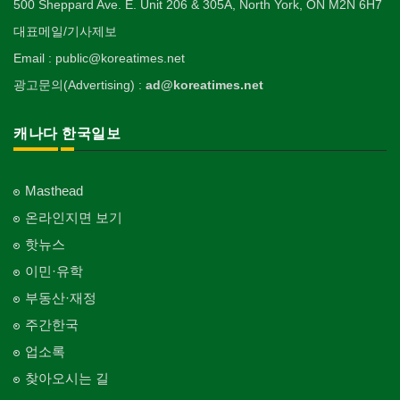
Surgeon
인쇄
500 Sheppard Ave. E. Unit 206 & 305A, North York, ON M2N 6H7
Blanket
전기공사/수리
Private Lesson-Ballet/Dance
자동차-견인
취미/레저
Printing
생수/정수기
Electric Work
Towing
한국일보 본사 및 지국
대표메일/기사제보
Hobby/Leisure
아파트
의사-치과
웨딩서비스
Spring Water/Water Purifier
개인지도-꽃꽂이
Korea Times Branches
Apartment
Dentist/Dental Surgeon
장의사
Bridal Fashion/Wedding Service
정원공사/조경
Email : public@koreatimes.net
Private Lesson-Flower Arrangement
자동차-청소
태권도/무술
Funeral Home
양로원/요양원
Landscaping/Gardening
Auto Cleaning
한국정부기관
Taekwondo/Martial Arts
광고문의(Advertising) :
ad@koreatimes.net
의사-가정의
자수
Nursing Home
개인지도-기타
Korean Governmental Organization
Family Doctor
주방용품
Embroidery
지붕
Private Lesson-Etc
Kitchenware
찜질방
Roofing
한인회
캐나다 한국일보
의사-기타
Sauna
Korean Cultural Association
Multi Specialty
직업소개 에이전트
창문
Employment Agency
피부미용
Window
언론기관
의사-정신과
Skin Care
Masthead
Newspaper/TV/Radio
Psychiatrist
청소
커텐/카펫
온라인지면 보기
Cleaning
화장품
Curtain/Carpet
한국기업 현지법인/지사
Cosmetics
핫뉴스
Korean Enterprises In Canada
카펫 청소
벽지/페인트
이민·유학
Carpet Cleaning
피트니스/헬스
Wall Paper/Paint
동창회-대학교
Fitness
Alumni University
부동산·재정
판촉물
가라지/그라지/차고
gifts for events
산후조리서비스
주간한국
Garage Door
동창회-중·고등학교
postpartum care center
Alumni Middle·High School
업소록
프랜차이즈
건축 엔지니어
Franchise
Engineering
찾아오시는 길
단체-협회
Organization-Association