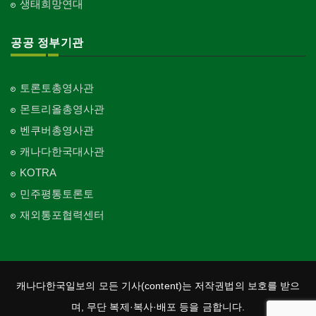
생태희망연대
교회-순복음교회
Church-Full Gospel
공공 정부기관
교회-신학교/신학원
Church-Bible Institute
토론토총영사관
교회-성결교회
몬트리올총영사관
Church-Evangelical
벤쿠버총영사관
교회-선교회
캐나다한국대사관
Church-Mission
KOTRA
교회-독립교회
민주평통토론토
Church-Independent
재외통포협력센터
교회-기타
Church-Others
교회-구세군
Church-Salvation Army
캐나다한국일보의 모든 기사(content)는 저작권법의 보호를 받으
교회-감리교
며, 무단 복제·복사·배포 등을 금합니다.
Church-Methodist