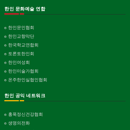
피아노 조율 /판매
건축기술사/디자이너
Piano Tuning/Sale
Architectural Designer
한인 문화예술 연합
단체-스포츠
Organization-Sports
해충구제
건축개발
Pesticide
Builder/Developer
단체-음악/미술
한인문인협회
Organization-Music/Art
현금인출기
한인교향악단
ATM
단체-불교
한국학교연합회
Organization-Buddhist
화랑/표구사
토론토한인회
Art Gallery/Framing
단체-기독교
한인여성회
Organization-Christianity
행사/이벤트
한인미술가협회
Event
교회-장로교회
온주한인실협인협회
Church-Presbyterian
인벤토리
Stock Inventory
교회-연합교회
한인 공익 네트워크
Church-United
인터넷/소프트웨어 개발
Internet/Software Development
교회-안식일교회
Church-7th Day Adventist
홍푹정신건강협회
생명의전화
교회-씨 앤 엠에이
Church-C & MA