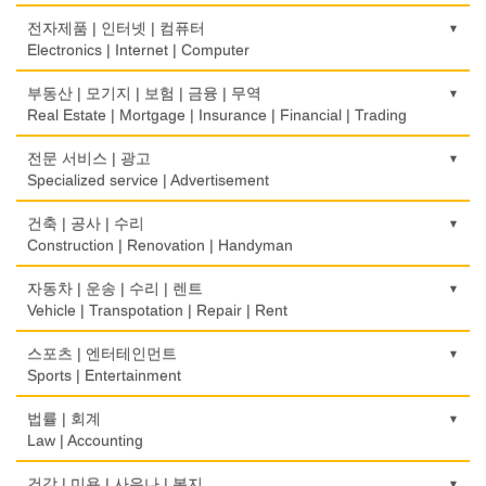
식당/레스토랑/음식점
비데
유리/거울/액자
이민/유학
전자제품 | 인터넷 | 컴퓨터
Restaurant
Bidet
Glass/Mirror/Frame
Immigration/Studying Abroad
Electronics | Internet | Computer
식당장비
심리/정신상담
의류/아동복
사무기기
금전등록기
부동산 | 모기지 | 보험 | 금융 | 무역
Food Equipment
Psychologist/Psychiatrist
Children's Ware
Office Equipment
Cash Register
Real Estate | Mortgage | Insurance | Financial | Trading
식품점
안경점
결혼/폐백
사무용품/문방구
인터넷 서비스/까페
Korean Food
도매
전문 서비스 | 광고
Optical Stores
Wedding
Stationery/Office Equipment
Internet Service/Cafe
Wholesale
Specialized service | Advertisement
식품제조
의료기구
인터넷 쇼핑
서점
전자제품 판매/수리
Food Manufacturing
모기지
Medical Instruments
광고/그래픽 디자인
건축 | 공사 | 수리
Internet Shopping
Book Store
Electronic Goods Sales/Repair
Mortgage
Advertising/Graphic Design
Construction | Renovation | Handyman
와인제조
의치사/치과기공소
결혼상담
운전학원
전화/통신 서비스
Wine Maker
무역
Denturist
광고 에이전트
Marriage Consulting
건축시공/개조
자동차 | 운송 | 수리 | 렌트
Driving School
Telephone/Communication Service
International Trade
Advertising Agency
Construction/Home Renovation
Vehicle | Transpotation | Repair | Rent
정육점
한의원/한약
꽃집/화원
한글학교
컴퓨터 판매/수리
Meat Market
보험/재정/투자
Oriental Herb/Acupuncture
경보/도난방지
Florist
건축설계사
Korean Language School
운송/통관/이삿짐
스포츠 | 엔터테인먼트
Computer Sales/Repair
Insurance/Investment/Finance
Alarm/Security System
Architect
Transportation/Moving
Sports | Entertainment
제과점
약국
모피점
하숙
Bakery
부동산 관리
Pharmacy
묘지/비석
Fur/Leather
건축설계
Boarding House
택배
골프장비
법률 | 회계
Property Management
Cemetery/Monument
Architecture
Courier Service
식품도매
Golf Equipment
Law | Accounting
의사-내과
백화점/선물센터
학교/학원
Food Distributors
채무조정
Internal Medicine
빨래방/세탁
Department Store/Gifts Shops
건물검사
School/Academy
택시
골프장
Bankruptcy
교통위반티켓
건강 | 미용 | 사우나 | 복지
Coin Laundry/Dry cleaning