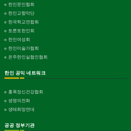
Builder/Developer
단체-음악/미술
한인문인협회
Organization-Music/Art
현금인출기
한인교향악단
ATM
단체-불교
한국학교연합회
Organization-Buddhist
화랑/표구사
토론토한인회
Art Gallery/Framing
단체-기독교
한인여성회
Organization-Christianity
행사/이벤트
한인미술가협회
Event
교회-장로교회
온주한인실협인협회
Church-Presbyterian
인벤토리
Stock Inventory
교회-연합교회
한인 공익 네트워크
Church-United
인터넷/소프트웨어 개발
Internet/Software Development
교회-안식일교회
Church-7th Day Adventist
홍푹정신건강협회
생명의전화
교회-씨 앤 엠에이
Church-C & MA
생태희망연대
교회-순복음교회
Church-Full Gospel
공공 정부기관