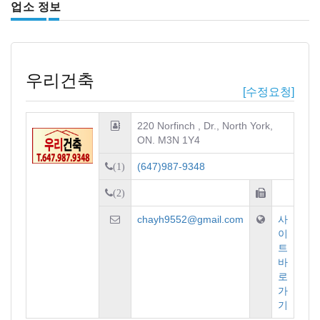
업소 정보
우리건축
[수정요청]
220 Norfinch , Dr., North York,
ON. M3N 1Y4
(647)987-9348
(1)
(2)
chayh9552@gmail.com
사
이
트
바
로
가
기