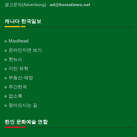
Landscaping/Gardening
Auto Cleaning
한국정부기관
Taekwondo/Martial Arts
광고문의(Advertising) :
ad@koreatimes.net
의사-가정의
자수
Nursing Home
개인지도-기타
Korean Governmental Organization
Family Doctor
주방용품
Embroidery
지붕
Private Lesson-Etc
Kitchenware
찜질방
Roofing
한인회
캐나다 한국일보
의사-기타
Sauna
Korean Cultural Association
Multi Specialty
직업소개 에이전트
창문
Employment Agency
피부미용
Window
언론기관
의사-정신과
Skin Care
Masthead
Newspaper/TV/Radio
Psychiatrist
청소
커텐/카펫
온라인지면 보기
Cleaning
화장품
Curtain/Carpet
한국기업 현지법인/지사
Cosmetics
핫뉴스
Korean Enterprises In Canada
카펫 청소
벽지/페인트
이민·유학
Carpet Cleaning
피트니스/헬스
Wall Paper/Paint
동창회-대학교
Fitness
Alumni University
부동산·재정
판촉물
가라지/그라지/차고
gifts for events
산후조리서비스
주간한국
Garage Door
동창회-중·고등학교
postpartum care center
Alumni Middle·High School
업소록
프랜차이즈
건축 엔지니어
Franchise
Engineering
찾아오시는 길
단체-협회
Organization-Association
피아노 조율 /판매
건축기술사/디자이너
Piano Tuning/Sale
Architectural Designer
한인 문화예술 연합
단체-스포츠
Organization-Sports
해충구제
건축개발
Pesticide