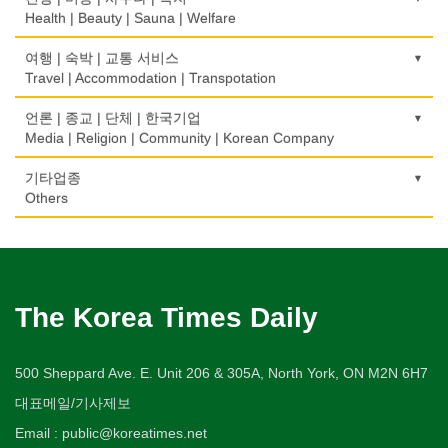
Home Inspection
Taxi Service
Golf/Country Club
의사-물리치료/카이로 프랙터
Traffic Ticket
Health | Beauty | Sauna | Welfare
보석/귀금속/시계
개인지도-체육
부동산
Physiotherapy/Chiropractic Clinic
상패/트로피
Jeweler/Jeweller
간판
Private Lesson-Sport
자동차-기타
가라오케/노래방/카페
Real Estate
공인회계사(CPA)
Medal/Trophy
건강상담/식품/정보
여행 | 숙박 | 교통 서비스
Signs
Automobile/Car
Karaoke/Cafe
의사-비뇨기과
CPA
비디오-사진/촬영/편집/공급
Health Counseling/Food/Information
Travel | Accommodation | Transpotation
개인지도-음악
은행/금융기관
Urologist
세탁장비
Video Service
가구판매/수리
Private Lesson-Music
자동차-렌트
단센터
Bank/Financing Service
번역/통역/이력서
Dry cleaning Equipment
의료기
Furniture Sales/Repair
호텔/모텔/숙박
언론 | 종교 | 단체 | 한국기업
Car Rental
Dahn Centre
의사-산부인과
Translation/Interpretation/Resume Service
사진촬영
Medical Equipment
개인지도-옷수선
Hotel/Motel
Media | Religion | Community | Korean Company
Obstetrician
악기사
Photo Studio
기계제작
Private Lesson-Alteration
자동차-바디샵
당구장
변호사/법률서비스
Musical Instruments
마사지/지압
Machinery Rebuilding
여행/관광
Autobody Shop
기도원/수양관
기타업종
Billiard Club
의사-성형외과
Law Office
애완동물용품
Massage
개인지도-어학/수학
Travel/Tour
Retreat Centre
Others
Cosmetic Surgeon
열쇠
Pet Shop
난방/냉동
Private Lesson-Language/Math
자동차-정비
볼링장
회계업무
Key
미용실/이발관
Heating/Cooling
Autobody Maintenance/Repair
실업인협회
Bowling Alley
캐나다공공기관
의사-수의사
Accounting Service
양복점
Beauty Salon/Barber Shop
개인지도-서예
Korean Businessmen's Association
Public Service
Veterinarian
유아원/데이케어
Tailor
배관/플러밍
Private Lesson-Calligraphy
자동차-타이어
비디오-대여
Daycare Centre
미용제품/헤어 프로덕트
Plumbing
Tire
사찰/절
Video Rental
구두수선
의사-안과
양장/패션
Hair Products
개인지도-미술/사진
Buddhist Temple
The Korea Times Daily
Shoe Repair
Ophthalmologist
보석감정사
Fashion/Boutique
스테이징 홈
Private Lesson-Art/Photograph
자동차-판매/리스
운동구/스포츠용품
Gemologist
복지상담
Staging Home
Sales/Lease
기타 종교
Sporting Goods
기타
의사-외과
이불
Welfare Consulting
개인지도-무용
Religion-Other
ETC
Surgeon
인쇄
500 Sheppard Ave. E. Unit 206 & 305A, North York, ON M2N 6H7
Blanket
전기공사/수리
Private Lesson-Ballet/Dance
자동차-견인
취미/레저
Printing
생수/정수기
Electric Work
Towing
한국일보 본사 및 지국
대표메일/기사제보
Hobby/Leisure
아파트
의사-치과
웨딩서비스
Spring Water/Water Purifier
개인지도-꽃꽂이
Korea Times Branches
Apartment
Dentist/Dental Surgeon
장의사
Bridal Fashion/Wedding Service
정원공사/조경
Email : public@koreatimes.net
Private Lesson-Flower Arrangement
자동차-청소
태권도/무술
Funeral Home
양로원/요양원