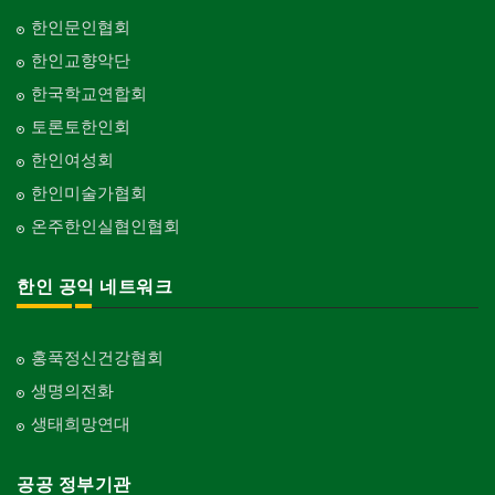
Pesticide
Builder/Developer
단체-음악/미술
한인문인협회
Organization-Music/Art
현금인출기
한인교향악단
ATM
단체-불교
한국학교연합회
Organization-Buddhist
화랑/표구사
토론토한인회
Art Gallery/Framing
단체-기독교
한인여성회
Organization-Christianity
행사/이벤트
한인미술가협회
Event
교회-장로교회
온주한인실협인협회
Church-Presbyterian
인벤토리
Stock Inventory
교회-연합교회
한인 공익 네트워크
Church-United
인터넷/소프트웨어 개발
Internet/Software Development
교회-안식일교회
Church-7th Day Adventist
홍푹정신건강협회
생명의전화
교회-씨 앤 엠에이
Church-C & MA
생태희망연대
교회-순복음교회
Church-Full Gospel
공공 정부기관