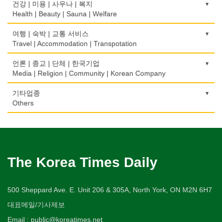
골프장
Bankruptcy
교통위반티켓
건강 | 미용 | 사우나 | 복지
Coin Laundry/Dry cleaning
Home Inspection
Taxi Service
Golf/Country Club
의사-물리치료/카이로 프랙터
Traffic Ticket
Health | Beauty | Sauna | Welfare
보석/귀금속/시계
개인지도-체육
부동산
Physiotherapy/Chiropractic Clinic
상패/트로피
Jeweler/Jeweller
간판
Private Lesson-Sport
자동차-기타
가라오케/노래방/카페
Real Estate
공인회계사(CPA)
Medal/Trophy
건강상담/식품/정보
여행 | 숙박 | 교통 서비스
Signs
Automobile/Car
Karaoke/Cafe
의사-비뇨기과
CPA
비디오-사진/촬영/편집/공급
Health Counseling/Food/Information
Travel | Accommodation | Transpotation
개인지도-음악
은행/금융기관
Urologist
세탁장비
Video Service
가구판매/수리
Private Lesson-Music
자동차-렌트
단센터
Bank/Financing Service
번역/통역/이력서
Dry cleaning Equipment
의료기
Furniture Sales/Repair
호텔/모텔/숙박
언론 | 종교 | 단체 | 한국기업
Car Rental
Dahn Centre
의사-산부인과
Translation/Interpretation/Resume Service
사진촬영
Medical Equipment
개인지도-옷수선
Hotel/Motel
Media | Religion | Community | Korean Company
Obstetrician
악기사
Photo Studio
기계제작
Private Lesson-Alteration
자동차-바디샵
당구장
변호사/법률서비스
Musical Instruments
마사지/지압
Machinery Rebuilding
여행/관광
Autobody Shop
기도원/수양관
기타업종
Billiard Club
의사-성형외과
Law Office
애완동물용품
Massage
개인지도-어학/수학
Travel/Tour
Retreat Centre
Others
Cosmetic Surgeon
열쇠
Pet Shop
난방/냉동
Private Lesson-Language/Math
자동차-정비
볼링장
회계업무
Key
미용실/이발관
Heating/Cooling
Autobody Maintenance/Repair
실업인협회
Bowling Alley
캐나다공공기관
의사-수의사
Accounting Service
양복점
Beauty Salon/Barber Shop
개인지도-서예
Korean Businessmen's Association
Public Service
Veterinarian
유아원/데이케어
Tailor
배관/플러밍
Private Lesson-Calligraphy
자동차-타이어
비디오-대여
Daycare Centre
미용제품/헤어 프로덕트
Plumbing
Tire
사찰/절
Video Rental
구두수선
의사-안과
양장/패션
Hair Products
개인지도-미술/사진
Buddhist Temple
The Korea Times Daily
Shoe Repair
Ophthalmologist
보석감정사
Fashion/Boutique
스테이징 홈
Private Lesson-Art/Photograph
자동차-판매/리스
운동구/스포츠용품
Gemologist
복지상담
Staging Home
Sales/Lease
기타 종교
Sporting Goods
기타
의사-외과
이불
Welfare Consulting
개인지도-무용
Religion-Other
ETC
Surgeon
인쇄
500 Sheppard Ave. E. Unit 206 & 305A, North York, ON M2N 6H7
Blanket
전기공사/수리
Private Lesson-Ballet/Dance
자동차-견인
취미/레저
Printing
생수/정수기
Electric Work
Towing
한국일보 본사 및 지국
대표메일/기사제보
Hobby/Leisure
아파트
의사-치과
웨딩서비스
Spring Water/Water Purifier
개인지도-꽃꽂이
Korea Times Branches
Apartment
Dentist/Dental Surgeon
장의사
Bridal Fashion/Wedding Service
정원공사/조경
Email : public@koreatimes.net
Private Lesson-Flower Arrangement
자동차-청소