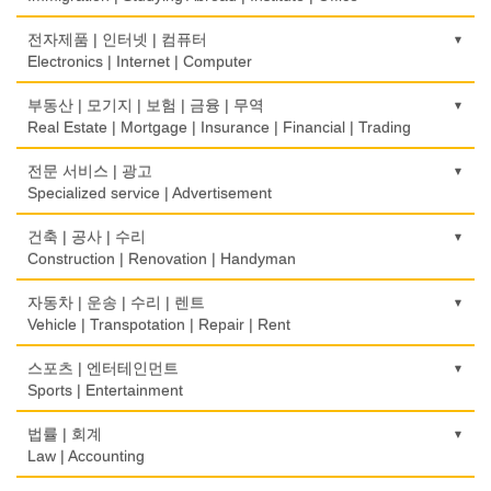
식당/레스토랑/음식점
비데
유리/거울/액자
이민/유학
전자제품 | 인터넷 | 컴퓨터
Restaurant
Bidet
Glass/Mirror/Frame
Immigration/Studying Abroad
Electronics | Internet | Computer
식당장비
심리/정신상담
의류/아동복
사무기기
금전등록기
부동산 | 모기지 | 보험 | 금융 | 무역
Food Equipment
Psychologist/Psychiatrist
Children's Ware
Office Equipment
Cash Register
Real Estate | Mortgage | Insurance | Financial | Trading
식품점
안경점
결혼/폐백
사무용품/문방구
인터넷 서비스/까페
Korean Food
도매
전문 서비스 | 광고
Optical Stores
Wedding
Stationery/Office Equipment
Internet Service/Cafe
Wholesale
Specialized service | Advertisement
식품제조
의료기구
인터넷 쇼핑
서점
전자제품 판매/수리
Food Manufacturing
모기지
Medical Instruments
광고/그래픽 디자인
건축 | 공사 | 수리
Internet Shopping
Book Store
Electronic Goods Sales/Repair
Mortgage
Advertising/Graphic Design
Construction | Renovation | Handyman
와인제조
의치사/치과기공소
결혼상담
운전학원
전화/통신 서비스
Wine Maker
무역
Denturist
광고 에이전트
Marriage Consulting
건축시공/개조
자동차 | 운송 | 수리 | 렌트
Driving School
Telephone/Communication Service
International Trade
Advertising Agency
Construction/Home Renovation
Vehicle | Transpotation | Repair | Rent
정육점
한의원/한약
꽃집/화원
한글학교
컴퓨터 판매/수리
Meat Market
보험/재정/투자
Oriental Herb/Acupuncture
경보/도난방지
Florist
건축설계사
Korean Language School
운송/통관/이삿짐
스포츠 | 엔터테인먼트
Computer Sales/Repair
Insurance/Investment/Finance
Alarm/Security System
Architect
Transportation/Moving
Sports | Entertainment
제과점
약국
모피점
하숙
Bakery
부동산 관리
Pharmacy
묘지/비석
Fur/Leather
건축설계
Boarding House
택배
골프장비
법률 | 회계
Property Management
Cemetery/Monument
Architecture
Courier Service
식품도매
Golf Equipment
Law | Accounting
의사-내과
백화점/선물센터
학교/학원
Food Distributors
채무조정
Internal Medicine
빨래방/세탁
Department Store/Gifts Shops
건물검사
School/Academy
택시