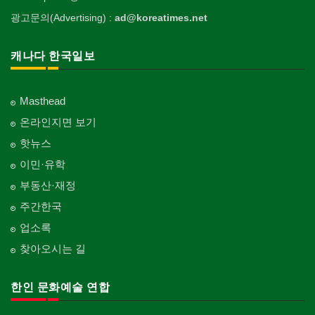
태권도/무술
Funeral Home
양로원/요양원
Landscaping/Gardening
Auto Cleaning
한국정부기관
Taekwondo/Martial Arts
광고문의(Advertising) :
ad@koreatimes.net
의사-가정의
자수
Nursing Home
개인지도-기타
Korean Governmental Organization
Family Doctor
주방용품
Embroidery
지붕
Private Lesson-Etc
Kitchenware
찜질방
Roofing
한인회
캐나다 한국일보
의사-기타
Sauna
Korean Cultural Association
Multi Specialty
직업소개 에이전트
창문
Employment Agency
피부미용
Window
언론기관
의사-정신과
Skin Care
Masthead
Newspaper/TV/Radio
Psychiatrist
청소
커텐/카펫
온라인지면 보기
Cleaning
화장품
Curtain/Carpet
한국기업 현지법인/지사
Cosmetics
핫뉴스
Korean Enterprises In Canada
카펫 청소
벽지/페인트
이민·유학
Carpet Cleaning
피트니스/헬스
Wall Paper/Paint
동창회-대학교
Fitness
Alumni University
부동산·재정
판촉물
가라지/그라지/차고
gifts for events
산후조리서비스
주간한국
Garage Door
동창회-중·고등학교
postpartum care center
Alumni Middle·High School
업소록
프랜차이즈
건축 엔지니어
Franchise
Engineering
찾아오시는 길
단체-협회
Organization-Association
피아노 조율 /판매
건축기술사/디자이너
Piano Tuning/Sale
Architectural Designer
한인 문화예술 연합
단체-스포츠
Organization-Sports
해충구제
건축개발