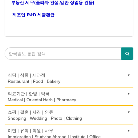
부동산 세무(플라자 건설,일반 상업용 건물)
제조업 R&D 세금환급
식당 | 식품 | 제과점
Restaurant | Food | Bakery
농장
의료기관 | 한방 | 약국
Farm
Medical | Oriental Herb | Pharmacy
떡집/방앗간
의사-검안의
쇼핑 | 결혼 | 사진 | 의류
Rice Cake
Optometrist
Shopping | Wedding | Photo | Clothing
생선가게
보청기
한복집
이민 | 유학 | 학원 | 사무
Fish Market
Hearing Aid
Korean Costume
Immigration | Studying Abroad | Institute | Office