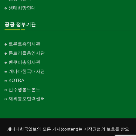
Church-C & MA
생태희망연대
교회-순복음교회
Church-Full Gospel
공공 정부기관
교회-신학교/신학원
Church-Bible Institute
토론토총영사관
교회-성결교회
몬트리올총영사관
Church-Evangelical
벤쿠버총영사관
교회-선교회
캐나다한국대사관
Church-Mission
KOTRA
교회-독립교회
민주평통토론토
Church-Independent
재외통포협력센터
교회-기타
Church-Others
교회-구세군
Church-Salvation Army
캐나다한국일보의 모든 기사(content)는 저작권법의 보호를 받으
교회-감리교