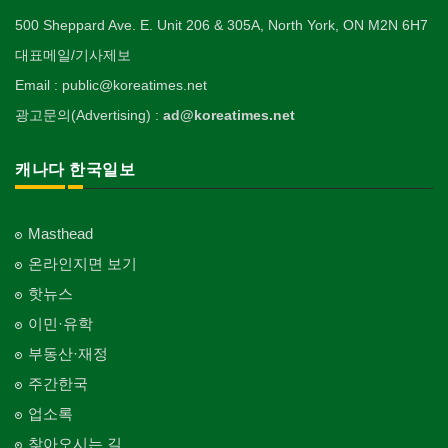
의사-외과
이불
Welfare Consulting
개인지도-무용
Religion-Other
ETC
Surgeon
인쇄
500 Sheppard Ave. E. Unit 206 & 305A, North York, ON M2N 6H7
Blanket
전기공사/수리
Private Lesson-Ballet/Dance
자동차-견인
취미/레저
Printing
생수/정수기
Electric Work
Towing
한국일보 본사 및 지국
대표메일/기사제보
Hobby/Leisure
아파트
의사-치과
웨딩서비스
Spring Water/Water Purifier
개인지도-꽃꽂이
Korea Times Branches
Apartment
Dentist/Dental Surgeon
장의사
Bridal Fashion/Wedding Service
정원공사/조경
Email : public@koreatimes.net
Private Lesson-Flower Arrangement
자동차-청소
태권도/무술
Funeral Home
양로원/요양원
Landscaping/Gardening
Auto Cleaning
한국정부기관
Taekwondo/Martial Arts
광고문의(Advertising) :
ad@koreatimes.net
의사-가정의
자수
Nursing Home
개인지도-기타
Korean Governmental Organization
Family Doctor
주방용품
Embroidery
지붕
Private Lesson-Etc
Kitchenware
찜질방
Roofing
한인회
캐나다 한국일보
의사-기타
Sauna
Korean Cultural Association
Multi Specialty
직업소개 에이전트
창문
Employment Agency
피부미용
Window
언론기관
의사-정신과
Skin Care
Masthead
Newspaper/TV/Radio
Psychiatrist
청소
커텐/카펫
온라인지면 보기
Cleaning
화장품
Curtain/Carpet
한국기업 현지법인/지사
Cosmetics
핫뉴스
Korean Enterprises In Canada
카펫 청소
벽지/페인트
이민·유학
Carpet Cleaning
피트니스/헬스
Wall Paper/Paint
동창회-대학교
Fitness
Alumni University
부동산·재정
판촉물
가라지/그라지/차고
gifts for events
산후조리서비스
주간한국
Garage Door
동창회-중·고등학교
postpartum care center
Alumni Middle·High School
업소록
프랜차이즈
건축 엔지니어
Franchise
Engineering
찾아오시는 길
단체-협회