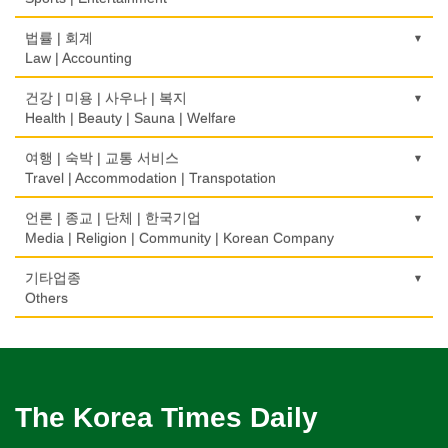
약국
모피점
하숙
Bakery
부동산 관리
Pharmacy
묘지/비석
Fur/Leather
건축설계
Boarding House
택배
골프장비
법률 | 회계
Property Management
Cemetery/Monument
Architecture
Courier Service
식품도매
Golf Equipment
Law | Accounting
의사-내과
백화점/선물센터
학교/학원
Food Distributors
채무조정
Internal Medicine
빨래방/세탁
Department Store/Gifts Shops
건물검사
School/Academy
택시
골프장
Bankruptcy
교통위반티켓
건강 | 미용 | 사우나 | 복지
Coin Laundry/Dry cleaning
Home Inspection
Taxi Service
Golf/Country Club
의사-물리치료/카이로 프랙터
Traffic Ticket
Health | Beauty | Sauna | Welfare
보석/귀금속/시계
개인지도-체육
부동산
Physiotherapy/Chiropractic Clinic
상패/트로피
Jeweler/Jeweller
간판
Private Lesson-Sport
자동차-기타
가라오케/노래방/카페
Real Estate
공인회계사(CPA)
Medal/Trophy
건강상담/식품/정보
여행 | 숙박 | 교통 서비스
Signs
Automobile/Car
Karaoke/Cafe
의사-비뇨기과
CPA
비디오-사진/촬영/편집/공급
Health Counseling/Food/Information
Travel | Accommodation | Transpotation
개인지도-음악
은행/금융기관
Urologist
세탁장비
Video Service
가구판매/수리
Private Lesson-Music
자동차-렌트
단센터
Bank/Financing Service
번역/통역/이력서
Dry cleaning Equipment
의료기
Furniture Sales/Repair
호텔/모텔/숙박
언론 | 종교 | 단체 | 한국기업
Car Rental
Dahn Centre
의사-산부인과
Translation/Interpretation/Resume Service
사진촬영
Medical Equipment
개인지도-옷수선
Hotel/Motel
Media | Religion | Community | Korean Company
Obstetrician
악기사
Photo Studio
기계제작
Private Lesson-Alteration
자동차-바디샵
당구장
변호사/법률서비스
Musical Instruments
마사지/지압
Machinery Rebuilding
여행/관광
Autobody Shop
기도원/수양관
기타업종
Billiard Club
의사-성형외과
Law Office
애완동물용품
Massage
개인지도-어학/수학
Travel/Tour
Retreat Centre
Others
Cosmetic Surgeon
열쇠
Pet Shop
난방/냉동
Private Lesson-Language/Math
자동차-정비
볼링장
회계업무
Key
미용실/이발관
Heating/Cooling
Autobody Maintenance/Repair
실업인협회
Bowling Alley
캐나다공공기관
의사-수의사
Accounting Service
양복점
Beauty Salon/Barber Shop
개인지도-서예
Korean Businessmen's Association
Public Service
Veterinarian
유아원/데이케어
Tailor
배관/플러밍
Private Lesson-Calligraphy
자동차-타이어
비디오-대여
Daycare Centre
미용제품/헤어 프로덕트
Plumbing
Tire
사찰/절
Video Rental
구두수선
의사-안과
양장/패션
Hair Products
개인지도-미술/사진
Buddhist Temple
The Korea Times Daily
Shoe Repair
Ophthalmologist
보석감정사
Fashion/Boutique
스테이징 홈
Private Lesson-Art/Photograph
자동차-판매/리스
운동구/스포츠용품
Gemologist
복지상담
Staging Home
Sales/Lease
기타 종교
Sporting Goods
기타