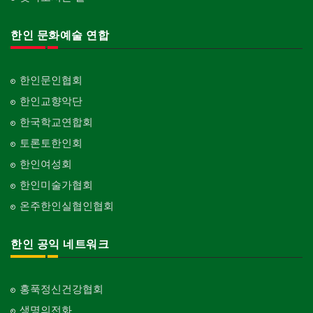
Organization-Association
피아노 조율 /판매
건축기술사/디자이너
Piano Tuning/Sale
Architectural Designer
한인 문화예술 연합
단체-스포츠
Organization-Sports
해충구제
건축개발
Pesticide
Builder/Developer
단체-음악/미술
한인문인협회
Organization-Music/Art
현금인출기
한인교향악단
ATM
단체-불교
한국학교연합회
Organization-Buddhist
화랑/표구사
토론토한인회
Art Gallery/Framing
단체-기독교
한인여성회
Organization-Christianity
행사/이벤트
한인미술가협회
Event
교회-장로교회
온주한인실협인협회
Church-Presbyterian
인벤토리
Stock Inventory
교회-연합교회
한인 공익 네트워크
Church-United
인터넷/소프트웨어 개발
Internet/Software Development
교회-안식일교회
Church-7th Day Adventist
홍푹정신건강협회
생명의전화
교회-씨 앤 엠에이