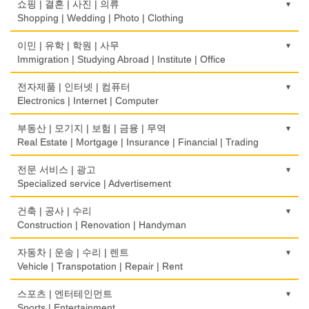
의사-검안의
쇼핑 | 결혼 | 사진 | 의류
Rice Cake
Optometrist
Shopping | Wedding | Photo | Clothing
생선가게
보청기
한복집
이민 | 유학 | 학원 | 사무
Fish Market
Hearing Aid
Korean Costume
Immigration | Studying Abroad | Institute | Office
식당/레스토랑/음식점
비데
유리/거울/액자
이민/유학
전자제품 | 인터넷 | 컴퓨터
Restaurant
Bidet
Glass/Mirror/Frame
Immigration/Studying Abroad
Electronics | Internet | Computer
식당장비
심리/정신상담
의류/아동복
사무기기
금전등록기
부동산 | 모기지 | 보험 | 금융 | 무역
Food Equipment
Psychologist/Psychiatrist
Children's Ware
Office Equipment
Cash Register
Real Estate | Mortgage | Insurance | Financial | Trading
식품점
안경점
결혼/폐백
사무용품/문방구
인터넷 서비스/까페
Korean Food
도매
전문 서비스 | 광고
Optical Stores
Wedding
Stationery/Office Equipment
Internet Service/Cafe
Wholesale
Specialized service | Advertisement
식품제조
의료기구
인터넷 쇼핑
서점
전자제품 판매/수리
Food Manufacturing
모기지
Medical Instruments
광고/그래픽 디자인
건축 | 공사 | 수리
Internet Shopping
Book Store
Electronic Goods Sales/Repair
Mortgage
Advertising/Graphic Design
Construction | Renovation | Handyman
와인제조
의치사/치과기공소
결혼상담
운전학원
전화/통신 서비스
Wine Maker
무역
Denturist
광고 에이전트
Marriage Consulting
건축시공/개조
자동차 | 운송 | 수리 | 렌트
Driving School
Telephone/Communication Service
International Trade
Advertising Agency
Construction/Home Renovation
Vehicle | Transpotation | Repair | Rent
정육점
한의원/한약
꽃집/화원
한글학교
컴퓨터 판매/수리
Meat Market
보험/재정/투자
Oriental Herb/Acupuncture
경보/도난방지
Florist
건축설계사
Korean Language School
운송/통관/이삿짐
스포츠 | 엔터테인먼트
Computer Sales/Repair
Insurance/Investment/Finance
Alarm/Security System
Architect
Transportation/Moving
Sports | Entertainment
제과점