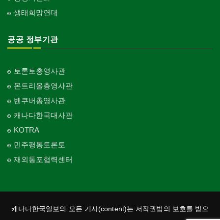
Church-C & MA
생태희망연대
교회-순복음교회
Church-Full Gospel
공공 정부기관
교회-신학교/신학원
Church-Bible Institute
토론토총영사관
교회-성결교회
몬트리올총영사관
Church-Evangelical
벤쿠버총영사관
교회-선교회
캐나다한국대사관
Church-Mission
KOTRA
교회-독립교회
민주평통토론토
Church-Independent
재외통포협력센터
교회-기타
Church-Others
교회-구세군
Church-Salvation Army
캐나다한국일보의 모든 기사(content)는 저작권법의 보호를 받으
교회-감리교