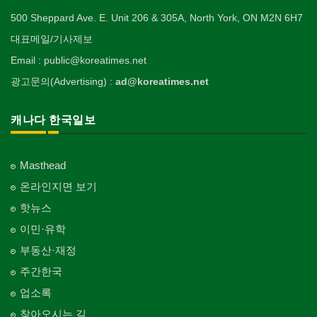
의사-외과
이불
Welfare Consulting
개인지도-무용
Religion-Other
ETC
Surgeon
인쇄
500 Sheppard Ave. E. Unit 206 & 305A, North York, ON M2N 6H7
Blanket
전기공사/수리
Private Lesson-Ballet/Dance
자동차-견인
취미/레저
Printing
생수/정수기
Electric Work
Towing
한국일보 본사 및 지국
대표메일/기사제보
Hobby/Leisure
아파트
의사-치과
웨딩서비스
Spring Water/Water Purifier
개인지도-꽃꽂이
Korea Times Branches
Apartment
Dentist/Dental Surgeon
장의사
Bridal Fashion/Wedding Service
정원공사/조경
Email : public@koreatimes.net
Private Lesson-Flower Arrangement
자동차-청소
태권도/무술
Funeral Home
양로원/요양원
Landscaping/Gardening
Auto Cleaning
한국정부기관
Taekwondo/Martial Arts
광고문의(Advertising) :
ad@koreatimes.net
의사-가정의
자수
Nursing Home
개인지도-기타
Korean Governmental Organization
Family Doctor
주방용품
Embroidery
지붕
Private Lesson-Etc
Kitchenware
찜질방
Roofing
한인회
캐나다 한국일보
의사-기타
Sauna
Korean Cultural Association
Multi Specialty
직업소개 에이전트
창문
Employment Agency
피부미용
Window
언론기관
의사-정신과
Skin Care
Masthead
Newspaper/TV/Radio
Psychiatrist
청소
커텐/카펫
온라인지면 보기
Cleaning
화장품
Curtain/Carpet
한국기업 현지법인/지사
Cosmetics
핫뉴스
Korean Enterprises In Canada
카펫 청소
벽지/페인트
이민·유학
Carpet Cleaning
피트니스/헬스
Wall Paper/Paint
동창회-대학교
Fitness
Alumni University
부동산·재정
판촉물
가라지/그라지/차고
gifts for events
산후조리서비스
주간한국
Garage Door
동창회-중·고등학교
postpartum care center
Alumni Middle·High School
업소록
프랜차이즈
건축 엔지니어
Franchise
Engineering
찾아오시는 길
단체-협회