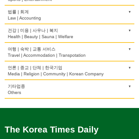
약국
모피점
하숙
Bakery
부동산 관리
Pharmacy
묘지/비석
Fur/Leather
건축설계
Boarding House
택배
골프장비
법률 | 회계
Property Management
Cemetery/Monument
Architecture
Courier Service
식품도매
Golf Equipment
Law | Accounting
의사-내과
백화점/선물센터
학교/학원
Food Distributors
채무조정
Internal Medicine
빨래방/세탁
Department Store/Gifts Shops
건물검사
School/Academy
택시
골프장
Bankruptcy
교통위반티켓
건강 | 미용 | 사우나 | 복지
Coin Laundry/Dry cleaning
Home Inspection
Taxi Service
Golf/Country Club
의사-물리치료/카이로 프랙터
Traffic Ticket
Health | Beauty | Sauna | Welfare
보석/귀금속/시계
개인지도-체육
부동산
Physiotherapy/Chiropractic Clinic
상패/트로피
Jeweler/Jeweller
간판
Private Lesson-Sport
자동차-기타
가라오케/노래방/카페
Real Estate
공인회계사(CPA)
Medal/Trophy
건강상담/식품/정보
여행 | 숙박 | 교통 서비스
Signs
Automobile/Car
Karaoke/Cafe
의사-비뇨기과
CPA
비디오-사진/촬영/편집/공급
Health Counseling/Food/Information
Travel | Accommodation | Transpotation
개인지도-음악
은행/금융기관
Urologist
세탁장비
Video Service
가구판매/수리
Private Lesson-Music
자동차-렌트
단센터
Bank/Financing Service
번역/통역/이력서
Dry cleaning Equipment
의료기
Furniture Sales/Repair
호텔/모텔/숙박
언론 | 종교 | 단체 | 한국기업
Car Rental
Dahn Centre
의사-산부인과
Translation/Interpretation/Resume Service
사진촬영
Medical Equipment
개인지도-옷수선
Hotel/Motel
Media | Religion | Community | Korean Company
Obstetrician
악기사
Photo Studio
기계제작
Private Lesson-Alteration
자동차-바디샵
당구장
변호사/법률서비스
Musical Instruments
마사지/지압
Machinery Rebuilding
여행/관광
Autobody Shop
기도원/수양관
기타업종
Billiard Club
의사-성형외과
Law Office
애완동물용품
Massage
개인지도-어학/수학
Travel/Tour
Retreat Centre
Others
Cosmetic Surgeon
열쇠
Pet Shop
난방/냉동
Private Lesson-Language/Math
자동차-정비
볼링장
회계업무
Key
미용실/이발관
Heating/Cooling
Autobody Maintenance/Repair
실업인협회
Bowling Alley
캐나다공공기관
의사-수의사
Accounting Service
양복점
Beauty Salon/Barber Shop
개인지도-서예
Korean Businessmen's Association
Public Service
Veterinarian
유아원/데이케어
Tailor
배관/플러밍
Private Lesson-Calligraphy
자동차-타이어
비디오-대여
Daycare Centre
미용제품/헤어 프로덕트
Plumbing
Tire
사찰/절
Video Rental
구두수선
의사-안과
양장/패션
Hair Products
개인지도-미술/사진
Buddhist Temple
The Korea Times Daily
Shoe Repair
Ophthalmologist
보석감정사
Fashion/Boutique
스테이징 홈
Private Lesson-Art/Photograph
자동차-판매/리스
운동구/스포츠용품
Gemologist
복지상담
Staging Home
Sales/Lease
기타 종교
Sporting Goods
기타