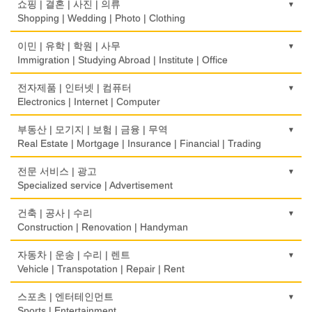
의사-검안의
쇼핑 | 결혼 | 사진 | 의류
Rice Cake
Optometrist
Shopping | Wedding | Photo | Clothing
생선가게
보청기
한복집
이민 | 유학 | 학원 | 사무
Fish Market
Hearing Aid
Korean Costume
Immigration | Studying Abroad | Institute | Office
식당/레스토랑/음식점
비데
유리/거울/액자
이민/유학
전자제품 | 인터넷 | 컴퓨터
Restaurant
Bidet
Glass/Mirror/Frame
Immigration/Studying Abroad
Electronics | Internet | Computer
식당장비
심리/정신상담
의류/아동복
사무기기
금전등록기
부동산 | 모기지 | 보험 | 금융 | 무역
Food Equipment
Psychologist/Psychiatrist
Children's Ware
Office Equipment
Cash Register
Real Estate | Mortgage | Insurance | Financial | Trading
식품점
안경점
결혼/폐백
사무용품/문방구
인터넷 서비스/까페
Korean Food
도매
전문 서비스 | 광고
Optical Stores
Wedding
Stationery/Office Equipment
Internet Service/Cafe
Wholesale
Specialized service | Advertisement
식품제조
의료기구
인터넷 쇼핑
서점
전자제품 판매/수리
Food Manufacturing
모기지
Medical Instruments
광고/그래픽 디자인
건축 | 공사 | 수리
Internet Shopping
Book Store
Electronic Goods Sales/Repair
Mortgage
Advertising/Graphic Design
Construction | Renovation | Handyman
와인제조
의치사/치과기공소
결혼상담
운전학원
전화/통신 서비스
Wine Maker
무역
Denturist
광고 에이전트
Marriage Consulting
건축시공/개조
자동차 | 운송 | 수리 | 렌트
Driving School
Telephone/Communication Service
International Trade
Advertising Agency
Construction/Home Renovation
Vehicle | Transpotation | Repair | Rent
정육점
한의원/한약
꽃집/화원
한글학교
컴퓨터 판매/수리
Meat Market
보험/재정/투자
Oriental Herb/Acupuncture
경보/도난방지
Florist
건축설계사
Korean Language School
운송/통관/이삿짐
스포츠 | 엔터테인먼트
Computer Sales/Repair
Insurance/Investment/Finance
Alarm/Security System
Architect
Transportation/Moving
Sports | Entertainment
제과점