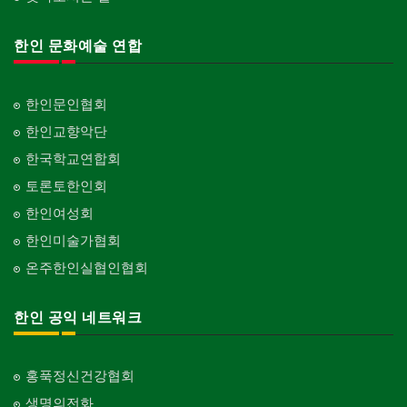
Organization-Association
피아노 조율 /판매
건축기술사/디자이너
Piano Tuning/Sale
Architectural Designer
한인 문화예술 연합
단체-스포츠
Organization-Sports
해충구제
건축개발
Pesticide
Builder/Developer
단체-음악/미술
한인문인협회
Organization-Music/Art
현금인출기
한인교향악단
ATM
단체-불교
한국학교연합회
Organization-Buddhist
화랑/표구사
토론토한인회
Art Gallery/Framing
단체-기독교
한인여성회
Organization-Christianity
행사/이벤트
한인미술가협회
Event
교회-장로교회
온주한인실협인협회
Church-Presbyterian
인벤토리
Stock Inventory
교회-연합교회
한인 공익 네트워크
Church-United
인터넷/소프트웨어 개발
Internet/Software Development
교회-안식일교회
Church-7th Day Adventist
홍푹정신건강협회
생명의전화
교회-씨 앤 엠에이