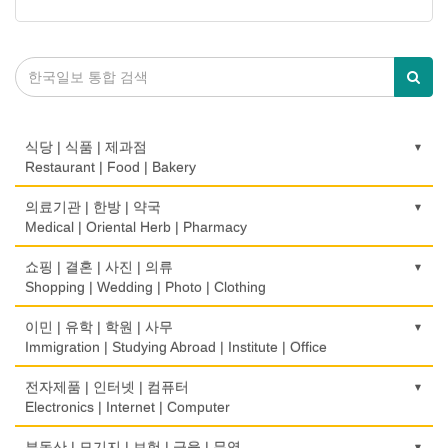
식당 | 식품 | 제과점
Restaurant | Food | Bakery
농장
의료기관 | 한방 | 약국
Farm
Medical | Oriental Herb | Pharmacy
떡집/방앗간
의사-검안의
쇼핑 | 결혼 | 사진 | 의류
Rice Cake
Optometrist
Shopping | Wedding | Photo | Clothing
생선가게
보청기
한복집
이민 | 유학 | 학원 | 사무
Fish Market
Hearing Aid
Korean Costume
Immigration | Studying Abroad | Institute | Office
식당/레스토랑/음식점
비데
유리/거울/액자
이민/유학
전자제품 | 인터넷 | 컴퓨터
Restaurant
Bidet
Glass/Mirror/Frame
Immigration/Studying Abroad
Electronics | Internet | Computer
식당장비
심리/정신상담
의류/아동복
사무기기
금전등록기
부동산 | 모기지 | 보험 | 금융 | 무역