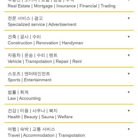
Food Equipment
Psychologist/Psychiatrist
Children's Ware
Office Equipment
Cash Register
Real Estate | Mortgage | Insurance | Financial | Trading
식품점
안경점
결혼/폐백
사무용품/문방구
인터넷 서비스/까페
Korean Food
도매
전문 서비스 | 광고
Optical Stores
Wedding
Stationery/Office Equipment
Internet Service/Cafe
Wholesale
Specialized service | Advertisement
식품제조
의료기구
인터넷 쇼핑
서점
전자제품 판매/수리
Food Manufacturing
모기지
Medical Instruments
광고/그래픽 디자인
건축 | 공사 | 수리
Internet Shopping
Book Store
Electronic Goods Sales/Repair
Mortgage
Advertising/Graphic Design
Construction | Renovation | Handyman
와인제조
의치사/치과기공소
결혼상담
운전학원
전화/통신 서비스
Wine Maker
무역
Denturist
광고 에이전트
Marriage Consulting
건축시공/개조
자동차 | 운송 | 수리 | 렌트
Driving School
Telephone/Communication Service
International Trade
Advertising Agency
Construction/Home Renovation
Vehicle | Transpotation | Repair | Rent
정육점
한의원/한약
꽃집/화원
한글학교
컴퓨터 판매/수리
Meat Market
보험/재정/투자
Oriental Herb/Acupuncture
경보/도난방지
Florist
건축설계사
Korean Language School
운송/통관/이삿짐
스포츠 | 엔터테인먼트
Computer Sales/Repair
Insurance/Investment/Finance
Alarm/Security System
Architect
Transportation/Moving
Sports | Entertainment
제과점
약국
모피점
하숙
Bakery
부동산 관리
Pharmacy
묘지/비석
Fur/Leather
건축설계
Boarding House
택배
골프장비
법률 | 회계
Property Management
Cemetery/Monument
Architecture
Courier Service
식품도매
Golf Equipment
Law | Accounting
의사-내과
백화점/선물센터
학교/학원
Food Distributors
채무조정
Internal Medicine
빨래방/세탁
Department Store/Gifts Shops
건물검사
School/Academy
택시
골프장
Bankruptcy
교통위반티켓
건강 | 미용 | 사우나 | 복지
Coin Laundry/Dry cleaning
Home Inspection
Taxi Service
Golf/Country Club
의사-물리치료/카이로 프랙터
Traffic Ticket
Health | Beauty | Sauna | Welfare
보석/귀금속/시계
개인지도-체육
부동산
Physiotherapy/Chiropractic Clinic
상패/트로피
Jeweler/Jeweller
간판
Private Lesson-Sport
자동차-기타
가라오케/노래방/카페
Real Estate
공인회계사(CPA)
Medal/Trophy
건강상담/식품/정보
여행 | 숙박 | 교통 서비스
Signs
Automobile/Car
Karaoke/Cafe
의사-비뇨기과
CPA
비디오-사진/촬영/편집/공급
Health Counseling/Food/Information
Travel | Accommodation | Transpotation
개인지도-음악