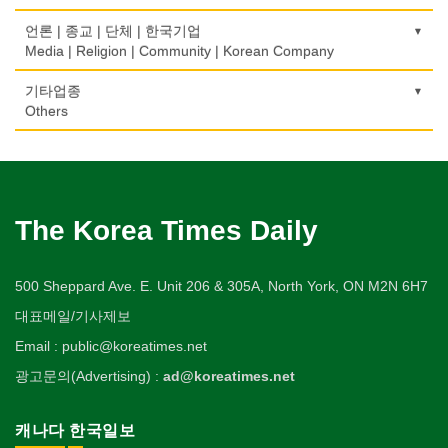
은행/금융기관
Urologist
세탁장비
Video Service
가구판매/수리
Private Lesson-Music
자동차-렌트
단센터
Bank/Financing Service
번역/통역/이력서
Dry cleaning Equipment
의료기
Furniture Sales/Repair
호텔/모텔/숙박
언론 | 종교 | 단체 | 한국기업
Car Rental
Dahn Centre
의사-산부인과
Translation/Interpretation/Resume Service
사진촬영
Medical Equipment
개인지도-옷수선
Hotel/Motel
Media | Religion | Community | Korean Company
Obstetrician
악기사
Photo Studio
기계제작
Private Lesson-Alteration
자동차-바디샵
당구장
변호사/법률서비스
Musical Instruments
마사지/지압
Machinery Rebuilding
여행/관광
Autobody Shop
기도원/수양관
기타업종
Billiard Club
의사-성형외과
Law Office
애완동물용품
Massage
개인지도-어학/수학
Travel/Tour
Retreat Centre
Others
Cosmetic Surgeon
열쇠
Pet Shop
난방/냉동
Private Lesson-Language/Math
자동차-정비
볼링장
회계업무
Key
미용실/이발관
Heating/Cooling
Autobody Maintenance/Repair
실업인협회
Bowling Alley
캐나다공공기관
의사-수의사
Accounting Service
양복점
Beauty Salon/Barber Shop
개인지도-서예
Korean Businessmen's Association
Public Service
Veterinarian
유아원/데이케어
Tailor
배관/플러밍
Private Lesson-Calligraphy
자동차-타이어
비디오-대여
Daycare Centre
미용제품/헤어 프로덕트
Plumbing
Tire
사찰/절
Video Rental
구두수선
의사-안과
양장/패션
Hair Products
개인지도-미술/사진
Buddhist Temple
The Korea Times Daily
Shoe Repair
Ophthalmologist
보석감정사
Fashion/Boutique
스테이징 홈
Private Lesson-Art/Photograph
자동차-판매/리스
운동구/스포츠용품
Gemologist
복지상담
Staging Home
Sales/Lease
기타 종교
Sporting Goods
기타
의사-외과
이불
Welfare Consulting
개인지도-무용
Religion-Other
ETC
Surgeon
인쇄
500 Sheppard Ave. E. Unit 206 & 305A, North York, ON M2N 6H7
Blanket
전기공사/수리
Private Lesson-Ballet/Dance
자동차-견인
취미/레저
Printing
생수/정수기
Electric Work
Towing
한국일보 본사 및 지국
대표메일/기사제보
Hobby/Leisure
아파트
의사-치과
웨딩서비스
Spring Water/Water Purifier
개인지도-꽃꽂이
Korea Times Branches
Apartment
Dentist/Dental Surgeon
장의사
Bridal Fashion/Wedding Service
정원공사/조경
Email : public@koreatimes.net
Private Lesson-Flower Arrangement
자동차-청소
태권도/무술
Funeral Home
양로원/요양원
Landscaping/Gardening
Auto Cleaning
한국정부기관
Taekwondo/Martial Arts
광고문의(Advertising) :
ad@koreatimes.net
의사-가정의
자수
Nursing Home
개인지도-기타
Korean Governmental Organization
Family Doctor
주방용품
Embroidery
지붕
Private Lesson-Etc
Kitchenware
찜질방
Roofing
한인회
캐나다 한국일보
의사-기타
Sauna
Korean Cultural Association