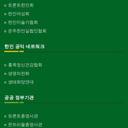
화랑/표구사
토론토한인회
Art Gallery/Framing
단체-기독교
한인여성회
Organization-Christianity
행사/이벤트
한인미술가협회
Event
교회-장로교회
온주한인실협인협회
Church-Presbyterian
인벤토리
Stock Inventory
교회-연합교회
한인 공익 네트워크
Church-United
인터넷/소프트웨어 개발
Internet/Software Development
교회-안식일교회
Church-7th Day Adventist
홍푹정신건강협회
생명의전화
교회-씨 앤 엠에이
Church-C & MA
생태희망연대
교회-순복음교회
Church-Full Gospel
공공 정부기관
교회-신학교/신학원
Church-Bible Institute
토론토총영사관
교회-성결교회
몬트리올총영사관
Church-Evangelical