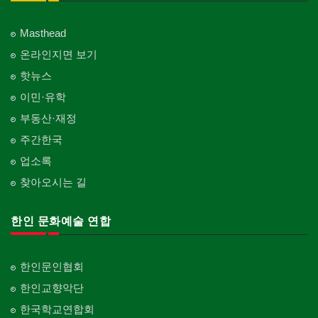
Multi Specialty
직업소개 에이전트
창문
Employment Agency
피부미용
Window
언론기관
의사-정신과
Skin Care
Masthead
Newspaper/TV/Radio
Psychiatrist
청소
커텐/카펫
온라인지면 보기
Cleaning
화장품
Curtain/Carpet
한국기업 현지법인/지사
Cosmetics
핫뉴스
Korean Enterprises In Canada
카펫 청소
벽지/페인트
이민·유학
Carpet Cleaning
피트니스/헬스
Wall Paper/Paint
동창회-대학교
Fitness
Alumni University
부동산·재정
판촉물
가라지/그라지/차고
gifts for events
산후조리서비스
주간한국
Garage Door
동창회-중·고등학교
postpartum care center
Alumni Middle·High School
업소록
프랜차이즈
건축 엔지니어
Franchise
Engineering
찾아오시는 길
단체-협회
Organization-Association
피아노 조율 /판매
건축기술사/디자이너
Piano Tuning/Sale
Architectural Designer
한인 문화예술 연합
단체-스포츠
Organization-Sports
해충구제
건축개발
Pesticide
Builder/Developer
단체-음악/미술
한인문인협회
Organization-Music/Art
현금인출기
한인교향악단
ATM
단체-불교
한국학교연합회
Organization-Buddhist