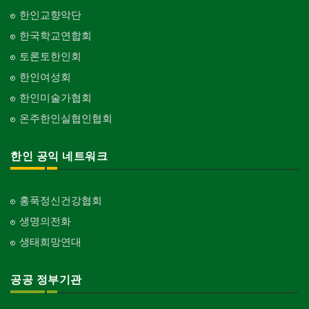
Organization-Music/Art
현금인출기
한인교향악단
ATM
단체-불교
한국학교연합회
Organization-Buddhist
화랑/표구사
토론토한인회
Art Gallery/Framing
단체-기독교
한인여성회
Organization-Christianity
행사/이벤트
한인미술가협회
Event
교회-장로교회
온주한인실협인협회
Church-Presbyterian
인벤토리
Stock Inventory
교회-연합교회
한인 공익 네트워크
Church-United
인터넷/소프트웨어 개발
Internet/Software Development
교회-안식일교회
Church-7th Day Adventist
홍푹정신건강협회
생명의전화
교회-씨 앤 엠에이
Church-C & MA
생태희망연대
교회-순복음교회
Church-Full Gospel
공공 정부기관
교회-신학교/신학원