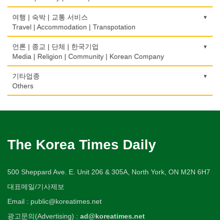
개인지도-체육
부동산
Physiotherapy/Chiropractic Clinic
상패/트로피
Jeweler/Jeweller
간판
Private Lesson-Sport
자동차-기타
가라오케/노래방/카페
Real Estate
공인회계사(CPA)
Medal/Trophy
건강상담/식품/정보
여행 | 숙박 | 교통 서비스
Signs
Automobile/Car
Karaoke/Cafe
의사-비뇨기과
CPA
비디오-사진/촬영/편집/공급
Health Counseling/Food/Information
Travel | Accommodation | Transpotation
개인지도-음악
은행/금융기관
Urologist
세탁장비
Video Service
가구판매/수리
Private Lesson-Music
자동차-렌트
단센터
Bank/Financing Service
번역/통역/이력서
Dry cleaning Equipment
의료기
Furniture Sales/Repair
호텔/모텔/숙박
언론 | 종교 | 단체 | 한국기업
Car Rental
Dahn Centre
의사-산부인과
Translation/Interpretation/Resume Service
사진촬영
Medical Equipment
개인지도-옷수선
Hotel/Motel
Media | Religion | Community | Korean Company
Obstetrician
악기사
Photo Studio
기계제작
Private Lesson-Alteration
자동차-바디샵
당구장
변호사/법률서비스
Musical Instruments
마사지/지압
Machinery Rebuilding
여행/관광
Autobody Shop
기도원/수양관
기타업종
Billiard Club
의사-성형외과
Law Office
애완동물용품
Massage
개인지도-어학/수학
Travel/Tour
Retreat Centre
Others
Cosmetic Surgeon
열쇠
Pet Shop
난방/냉동
Private Lesson-Language/Math
자동차-정비
볼링장
회계업무
Key
미용실/이발관
Heating/Cooling
Autobody Maintenance/Repair
실업인협회
Bowling Alley
캐나다공공기관
의사-수의사
Accounting Service
양복점
Beauty Salon/Barber Shop
개인지도-서예
Korean Businessmen's Association
Public Service
Veterinarian
유아원/데이케어
Tailor
배관/플러밍
Private Lesson-Calligraphy
자동차-타이어
비디오-대여
Daycare Centre
미용제품/헤어 프로덕트
Plumbing
Tire
사찰/절
Video Rental
구두수선
의사-안과
양장/패션
Hair Products
개인지도-미술/사진
Buddhist Temple
The Korea Times Daily
Shoe Repair
Ophthalmologist
보석감정사
Fashion/Boutique
스테이징 홈
Private Lesson-Art/Photograph
자동차-판매/리스
운동구/스포츠용품
Gemologist
복지상담
Staging Home
Sales/Lease
기타 종교
Sporting Goods
기타
의사-외과
이불
Welfare Consulting
개인지도-무용
Religion-Other
ETC
Surgeon
인쇄
500 Sheppard Ave. E. Unit 206 & 305A, North York, ON M2N 6H7
Blanket
전기공사/수리
Private Lesson-Ballet/Dance
자동차-견인
취미/레저
Printing
생수/정수기
Electric Work
Towing
한국일보 본사 및 지국
대표메일/기사제보
Hobby/Leisure
아파트
의사-치과
웨딩서비스
Spring Water/Water Purifier
개인지도-꽃꽂이
Korea Times Branches
Apartment
Dentist/Dental Surgeon
장의사
Bridal Fashion/Wedding Service
정원공사/조경
Email : public@koreatimes.net
Private Lesson-Flower Arrangement
자동차-청소
태권도/무술
Funeral Home
양로원/요양원
Landscaping/Gardening
Auto Cleaning
한국정부기관
Taekwondo/Martial Arts
광고문의(Advertising) :
ad@koreatimes.net
의사-가정의
자수
Nursing Home