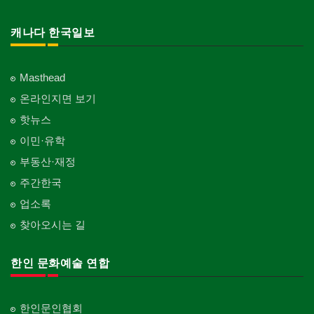
개인지도-기타
Korean Governmental Organization
Family Doctor
주방용품
Embroidery
지붕
Private Lesson-Etc
Kitchenware
찜질방
Roofing
한인회
캐나다 한국일보
의사-기타
Sauna
Korean Cultural Association
Multi Specialty
직업소개 에이전트
창문
Employment Agency
피부미용
Window
언론기관
의사-정신과
Skin Care
Masthead
Newspaper/TV/Radio
Psychiatrist
청소
커텐/카펫
온라인지면 보기
Cleaning
화장품
Curtain/Carpet
한국기업 현지법인/지사
Cosmetics
핫뉴스
Korean Enterprises In Canada
카펫 청소
벽지/페인트
이민·유학
Carpet Cleaning
피트니스/헬스
Wall Paper/Paint
동창회-대학교
Fitness
Alumni University
부동산·재정
판촉물
가라지/그라지/차고
gifts for events
산후조리서비스
주간한국
Garage Door
동창회-중·고등학교
postpartum care center
Alumni Middle·High School
업소록
프랜차이즈
건축 엔지니어
Franchise
Engineering
찾아오시는 길
단체-협회
Organization-Association
피아노 조율 /판매
건축기술사/디자이너
Piano Tuning/Sale
Architectural Designer
한인 문화예술 연합
단체-스포츠
Organization-Sports
해충구제
건축개발
Pesticide
Builder/Developer
단체-음악/미술
한인문인협회