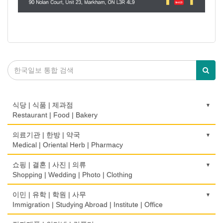
식당 | 식품 | 제과점
Restaurant | Food | Bakery
농장
의료기관 | 한방 | 약국
Farm
Medical | Oriental Herb | Pharmacy
떡집/방앗간
의사-검안의
쇼핑 | 결혼 | 사진 | 의류
Rice Cake
Optometrist
Shopping | Wedding | Photo | Clothing
생선가게
보청기
한복집
이민 | 유학 | 학원 | 사무
Fish Market
Hearing Aid
Korean Costume
Immigration | Studying Abroad | Institute | Office
식당/레스토랑/음식점
비데
유리/거울/액자