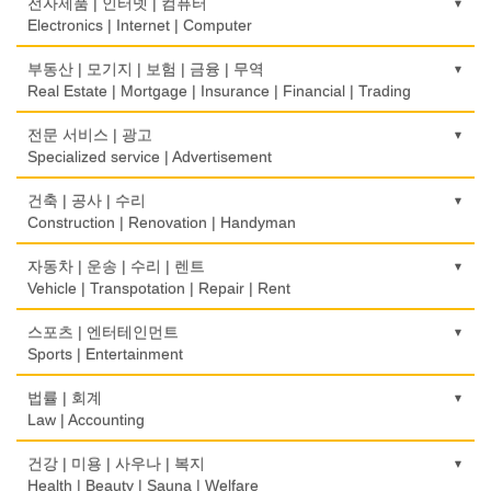
이민/유학
전자제품 | 인터넷 | 컴퓨터
Restaurant
Bidet
Glass/Mirror/Frame
Immigration/Studying Abroad
Electronics | Internet | Computer
식당장비
심리/정신상담
의류/아동복
사무기기
금전등록기
부동산 | 모기지 | 보험 | 금융 | 무역
Food Equipment
Psychologist/Psychiatrist
Children's Ware
Office Equipment
Cash Register
Real Estate | Mortgage | Insurance | Financial | Trading
식품점
안경점
결혼/폐백
사무용품/문방구
인터넷 서비스/까페
Korean Food
도매
전문 서비스 | 광고
Optical Stores
Wedding
Stationery/Office Equipment
Internet Service/Cafe
Wholesale
Specialized service | Advertisement
식품제조
의료기구
인터넷 쇼핑
서점
전자제품 판매/수리
Food Manufacturing
모기지
Medical Instruments
광고/그래픽 디자인
건축 | 공사 | 수리
Internet Shopping
Book Store
Electronic Goods Sales/Repair
Mortgage
Advertising/Graphic Design
Construction | Renovation | Handyman
와인제조
의치사/치과기공소
결혼상담
운전학원
전화/통신 서비스
Wine Maker
무역
Denturist
광고 에이전트
Marriage Consulting
건축시공/개조
자동차 | 운송 | 수리 | 렌트
Driving School
Telephone/Communication Service
International Trade
Advertising Agency
Construction/Home Renovation
Vehicle | Transpotation | Repair | Rent
정육점
한의원/한약
꽃집/화원
한글학교
컴퓨터 판매/수리
Meat Market
보험/재정/투자
Oriental Herb/Acupuncture
경보/도난방지
Florist
건축설계사
Korean Language School
운송/통관/이삿짐
스포츠 | 엔터테인먼트
Computer Sales/Repair
Insurance/Investment/Finance
Alarm/Security System
Architect
Transportation/Moving
Sports | Entertainment
제과점
약국
모피점
하숙
Bakery
부동산 관리
Pharmacy
묘지/비석
Fur/Leather
건축설계
Boarding House
택배
골프장비
법률 | 회계
Property Management
Cemetery/Monument
Architecture
Courier Service
식품도매
Golf Equipment
Law | Accounting
의사-내과
백화점/선물센터
학교/학원
Food Distributors
채무조정
Internal Medicine
빨래방/세탁
Department Store/Gifts Shops
건물검사
School/Academy
택시
골프장
Bankruptcy
교통위반티켓
건강 | 미용 | 사우나 | 복지
Coin Laundry/Dry cleaning
Home Inspection
Taxi Service
Golf/Country Club
의사-물리치료/카이로 프랙터
Traffic Ticket
Health | Beauty | Sauna | Welfare
보석/귀금속/시계