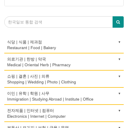
식당 | 식품 | 제과점
Restaurant | Food | Bakery
농장
의료기관 | 한방 | 약국
Farm
Medical | Oriental Herb | Pharmacy
떡집/방앗간
의사-검안의
쇼핑 | 결혼 | 사진 | 의류
Rice Cake
Optometrist
Shopping | Wedding | Photo | Clothing
생선가게
보청기
한복집
이민 | 유학 | 학원 | 사무
Fish Market
Hearing Aid
Korean Costume
Immigration | Studying Abroad | Institute | Office
식당/레스토랑/음식점
비데
유리/거울/액자
이민/유학
전자제품 | 인터넷 | 컴퓨터
Restaurant
Bidet
Glass/Mirror/Frame
Immigration/Studying Abroad
Electronics | Internet | Computer
식당장비
심리/정신상담
의류/아동복
사무기기
금전등록기
부동산 | 모기지 | 보험 | 금융 | 무역