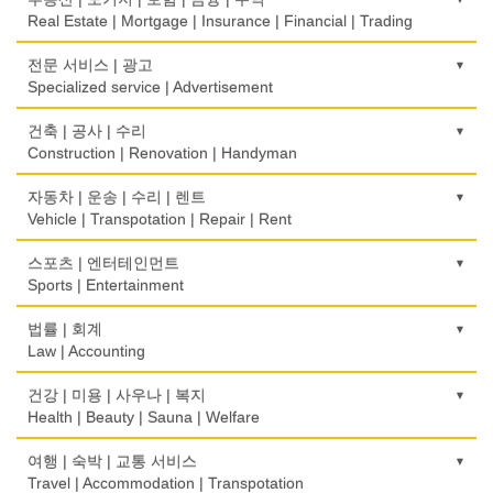
Food Equipment
Psychologist/Psychiatrist
Children's Ware
Office Equipment
Cash Register
Real Estate | Mortgage | Insurance | Financial | Trading
식품점
안경점
결혼/폐백
사무용품/문방구
인터넷 서비스/까페
Korean Food
도매
전문 서비스 | 광고
Optical Stores
Wedding
Stationery/Office Equipment
Internet Service/Cafe
Wholesale
Specialized service | Advertisement
식품제조
의료기구
인터넷 쇼핑
서점
전자제품 판매/수리
Food Manufacturing
모기지
Medical Instruments
광고/그래픽 디자인
건축 | 공사 | 수리
Internet Shopping
Book Store
Electronic Goods Sales/Repair
Mortgage
Advertising/Graphic Design
Construction | Renovation | Handyman
와인제조
의치사/치과기공소
결혼상담
운전학원
전화/통신 서비스
Wine Maker
무역
Denturist
광고 에이전트
Marriage Consulting
건축시공/개조
자동차 | 운송 | 수리 | 렌트
Driving School
Telephone/Communication Service
International Trade
Advertising Agency
Construction/Home Renovation
Vehicle | Transpotation | Repair | Rent
정육점
한의원/한약
꽃집/화원
한글학교
컴퓨터 판매/수리
Meat Market
보험/재정/투자
Oriental Herb/Acupuncture
경보/도난방지
Florist
건축설계사
Korean Language School
운송/통관/이삿짐
스포츠 | 엔터테인먼트
Computer Sales/Repair
Insurance/Investment/Finance
Alarm/Security System
Architect
Transportation/Moving
Sports | Entertainment
제과점
약국
모피점
하숙
Bakery
부동산 관리
Pharmacy
묘지/비석
Fur/Leather
건축설계
Boarding House
택배
골프장비
법률 | 회계
Property Management
Cemetery/Monument
Architecture
Courier Service
식품도매
Golf Equipment
Law | Accounting
의사-내과
백화점/선물센터
학교/학원
Food Distributors
채무조정
Internal Medicine
빨래방/세탁
Department Store/Gifts Shops
건물검사
School/Academy
택시
골프장
Bankruptcy
교통위반티켓
건강 | 미용 | 사우나 | 복지
Coin Laundry/Dry cleaning
Home Inspection
Taxi Service
Golf/Country Club
의사-물리치료/카이로 프랙터
Traffic Ticket
Health | Beauty | Sauna | Welfare
보석/귀금속/시계
개인지도-체육
부동산
Physiotherapy/Chiropractic Clinic
상패/트로피
Jeweler/Jeweller
간판
Private Lesson-Sport
자동차-기타
가라오케/노래방/카페
Real Estate
공인회계사(CPA)
Medal/Trophy
건강상담/식품/정보
여행 | 숙박 | 교통 서비스
Signs
Automobile/Car
Karaoke/Cafe
의사-비뇨기과
CPA
비디오-사진/촬영/편집/공급
Health Counseling/Food/Information
Travel | Accommodation | Transpotation
개인지도-음악