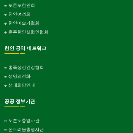
화랑/표구사
토론토한인회
Art Gallery/Framing
단체-기독교
한인여성회
Organization-Christianity
행사/이벤트
한인미술가협회
Event
교회-장로교회
온주한인실협인협회
Church-Presbyterian
인벤토리
Stock Inventory
교회-연합교회
한인 공익 네트워크
Church-United
인터넷/소프트웨어 개발
Internet/Software Development
교회-안식일교회
Church-7th Day Adventist
홍푹정신건강협회
생명의전화
교회-씨 앤 엠에이
Church-C & MA
생태희망연대
교회-순복음교회
Church-Full Gospel
공공 정부기관
교회-신학교/신학원
Church-Bible Institute
토론토총영사관
교회-성결교회
몬트리올총영사관
Church-Evangelical