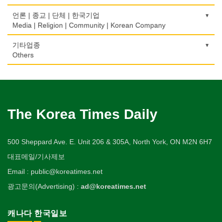
은행/금융기관
Urologist
세탁장비
Video Service
가구판매/수리
Private Lesson-Music
자동차-렌트
단센터
Bank/Financing Service
번역/통역/이력서
Dry cleaning Equipment
의료기
Furniture Sales/Repair
호텔/모텔/숙박
언론 | 종교 | 단체 | 한국기업
Car Rental
Dahn Centre
의사-산부인과
Translation/Interpretation/Resume Service
사진촬영
Medical Equipment
개인지도-옷수선
Hotel/Motel
Media | Religion | Community | Korean Company
Obstetrician
악기사
Photo Studio
기계제작
Private Lesson-Alteration
자동차-바디샵
당구장
변호사/법률서비스
Musical Instruments
마사지/지압
Machinery Rebuilding
여행/관광
Autobody Shop
기도원/수양관
기타업종
Billiard Club
의사-성형외과
Law Office
애완동물용품
Massage
개인지도-어학/수학
Travel/Tour
Retreat Centre
Others
Cosmetic Surgeon
열쇠
Pet Shop
난방/냉동
Private Lesson-Language/Math
자동차-정비
볼링장
회계업무
Key
미용실/이발관
Heating/Cooling
Autobody Maintenance/Repair
실업인협회
Bowling Alley
캐나다공공기관
의사-수의사
Accounting Service
양복점
Beauty Salon/Barber Shop
개인지도-서예
Korean Businessmen's Association
Public Service
Veterinarian
유아원/데이케어
Tailor
배관/플러밍
Private Lesson-Calligraphy
자동차-타이어
비디오-대여
Daycare Centre
미용제품/헤어 프로덕트
Plumbing
Tire
사찰/절
Video Rental
구두수선
의사-안과
양장/패션
Hair Products
개인지도-미술/사진
Buddhist Temple
The Korea Times Daily
Shoe Repair
Ophthalmologist
보석감정사
Fashion/Boutique
스테이징 홈
Private Lesson-Art/Photograph
자동차-판매/리스
운동구/스포츠용품
Gemologist
복지상담
Staging Home
Sales/Lease
기타 종교
Sporting Goods
기타
의사-외과
이불
Welfare Consulting
개인지도-무용
Religion-Other
ETC
Surgeon
인쇄
500 Sheppard Ave. E. Unit 206 & 305A, North York, ON M2N 6H7
Blanket
전기공사/수리
Private Lesson-Ballet/Dance
자동차-견인
취미/레저
Printing
생수/정수기
Electric Work
Towing
한국일보 본사 및 지국
대표메일/기사제보
Hobby/Leisure
아파트
의사-치과
웨딩서비스
Spring Water/Water Purifier
개인지도-꽃꽂이
Korea Times Branches
Apartment
Dentist/Dental Surgeon
장의사
Bridal Fashion/Wedding Service
정원공사/조경
Email : public@koreatimes.net
Private Lesson-Flower Arrangement
자동차-청소
태권도/무술
Funeral Home
양로원/요양원
Landscaping/Gardening
Auto Cleaning
한국정부기관
Taekwondo/Martial Arts
광고문의(Advertising) :
ad@koreatimes.net
의사-가정의
자수
Nursing Home
개인지도-기타
Korean Governmental Organization
Family Doctor
주방용품
Embroidery
지붕
Private Lesson-Etc
Kitchenware
찜질방
Roofing
한인회
캐나다 한국일보
의사-기타
Sauna
Korean Cultural Association