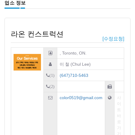
업소 정보
라온 컨스트럭션
[수정요청]
, Toronto, ON.
이 철 (Chul Lee)
(647)710-5463
(1)
(2)
color0519@gmail.com
사
이
트
바
로
가
기