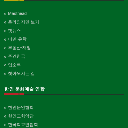
Multi Specialty
직업소개 에이전트
창문
Employment Agency
피부미용
Window
언론기관
의사-정신과
Skin Care
Masthead
Newspaper/TV/Radio
Psychiatrist
청소
커텐/카펫
온라인지면 보기
Cleaning
화장품
Curtain/Carpet
한국기업 현지법인/지사
Cosmetics
핫뉴스
Korean Enterprises In Canada
카펫 청소
벽지/페인트
이민·유학
Carpet Cleaning
피트니스/헬스
Wall Paper/Paint
동창회-대학교
Fitness
Alumni University
부동산·재정
판촉물
가라지/그라지/차고
gifts for events
산후조리서비스
주간한국
Garage Door
동창회-중·고등학교
postpartum care center
Alumni Middle·High School
업소록
프랜차이즈
건축 엔지니어
Franchise
Engineering
찾아오시는 길
단체-협회
Organization-Association
피아노 조율 /판매
건축기술사/디자이너
Piano Tuning/Sale
Architectural Designer
한인 문화예술 연합
단체-스포츠
Organization-Sports
해충구제
건축개발
Pesticide
Builder/Developer
단체-음악/미술
한인문인협회
Organization-Music/Art
현금인출기
한인교향악단
ATM
단체-불교
한국학교연합회
Organization-Buddhist