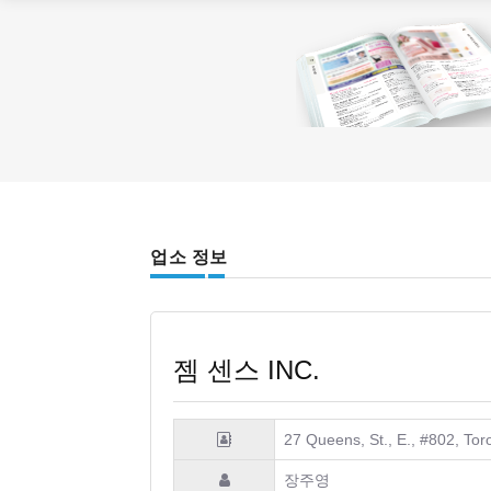
업소 정보
젬 센스 INC.
27 Queens, St., E., #802, To
장주영