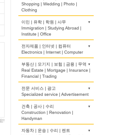
Rice Cake
Optometrist
Shopping | Wedding | Photo |
Clothing
생선가게
보청기
Fish Market
Hearing Aid
한복집
이민 | 유학 | 학원 | 사무
Korean Costume
Immigration | Studying Abroad |
식당/레스토랑/음식점
비데
Institute | Office
Restaurant
Bidet
유리/거울/액자
Glass/Mirror/Frame
이민/유학
전자제품 | 인터넷 | 컴퓨터
식당장비
심리/정신상담
Immigration/Studying Abroad
Electronics | Internet | Computer
Food Equipment
Psychologist/Psychiatrist
의류/아동복
Children's Ware
사무기기
식품점
금전등록기
부동산 | 모기지 | 보험 | 금융 | 무역
안경점
Office Equipment
Korean Food
Cash Register
Real Estate | Mortgage | Insurance |
Optical Stores
결혼/폐백
Financial | Trading
Wedding
사무용품/문방구
식품제조
인터넷 서비스/까페
의료기구
Stationery/Office Equipment
Food Manufacturing
Internet Service/Cafe
Medical Instruments
도매
전문 서비스 | 광고
인터넷 쇼핑
Wholesale
Specialized service | Advertisement
Internet Shopping
서점
와인제조
전자제품 판매/수리
의치사/치과기공소
Book Store
Wine Maker
Electronic Goods Sales/Repair
Denturist
모기지
결혼상담
광고/그래픽 디자인
건축 | 공사 | 수리
Mortgage
Marriage Consulting
Advertising/Graphic Design
Construction | Renovation |
운전학원
정육점
전화/통신 서비스
한의원/한약
Handyman
Driving School
Meat Market
Telephone/Communication Service
요!
Oriental Herb/Acupuncture
무역
꽃집/화원
광고 에이전트
International Trade
Florist
Advertising Agency
한글학교
건축시공/개조
자동차 | 운송 | 수리 | 렌트
제과점
컴퓨터 판매/수리
약국