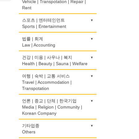
Korean Language School
Construction/Home Renovation
Vehicle | Transpotation | Repair |
Bakery
Computer Sales/Repair
Pharmacy
보험/재정/투자
모피점
경보/도난방지
Rent
Insurance/Investment/Finance
Fur/Leather
Alarm/Security System
하숙
건축설계사
식품도매
의사-내과
Boarding House
Architect
Food Distributors
운송/통관/이삿짐
스포츠 | 엔터테인먼트
Internal Medicine
부동산 관리
백화점/선물센터
묘지/비석
Transportation/Moving
Sports | Entertainment
Property Management
Department Store/Gifts Shops
Cemetery/Monument
학교/학원
건축설계
의사-물리치료/카이로 프랙터
School/Academy
Architecture
택배
Physiotherapy/Chiropractic Clinic
채무조정
골프장비
법률 | 회계
보석/귀금속/시계
빨래방/세탁
Courier Service
Bankruptcy
Golf Equipment
Law | Accounting
Jeweler/Jeweller
Coin Laundry/Dry cleaning
개인지도-체육
건물검사
의사-비뇨기과
Private Lesson-Sport
Home Inspection
택시
Urologist
부동산
골프장
비디오-사진/촬영/편집/공급
상패/트로피
교통위반티켓
건강 | 미용 | 사우나 | 복지
Taxi Service
Real Estate
Golf/Country Club
Video Service
Medal/Trophy
Traffic Ticket
Health | Beauty | Sauna | Welfare
개인지도-음악
간판
의사-산부인과
Private Lesson-Music
Signs
자동차-기타
Obstetrician
은행/금융기관
가라오케/노래방/카페
사진촬영
세탁장비
공인회계사(CPA)
건강상담/식품/정보
여행 | 숙박 | 교통 서비스
Automobile/Car
Bank/Financing Service
Karaoke/Cafe
Photo Studio
Dry cleaning Equipment
CPA
개인지도-옷수선
가구판매/수리
Health Counseling/Food/Information
Travel | Accommodation |
의사-성형외과
Private Lesson-Alteration
Furniture Sales/Repair
Transpotation
자동차-렌트
Cosmetic Surgeon
단센터
애완동물용품
악기사
번역/통역/이력서
의료기
Car Rental
Dahn Centre
Pet Shop
Musical Instruments
Translation/Interpretation/Resume
개인지도-어학/수학
기계제작
Medical Equipment
호텔/모텔/숙박
언론 | 종교 | 단체 | 한국기업
의사-수의사
Service
Private Lesson-Language/Math
Machinery Rebuilding
자동차-바디샵
Hotel/Motel
Media | Religion | Community |
Veterinarian
당구장
양복점
열쇠
마사지/지압
Autobody Shop
Korean Company
Billiard Club
Tailor
Key
변호사/법률서비스
개인지도-서예
난방/냉동
Massage
여행/관광
의사-안과
Law Office
Private Lesson-Calligraphy
Heating/Cooling
자동차-정비
Travel/Tour
Ophthalmologist
볼링장
기도원/수양관
기타업종
양장/패션
유아원/데이케어
미용실/이발관
Autobody Maintenance/Repair
Bowling Alley
Retreat Centre
Others
Fashion/Boutique
Daycare Centre
회계업무
개인지도-미술/사진
배관/플러밍
Beauty Salon/Barber Shop
의사-외과
Accounting Service