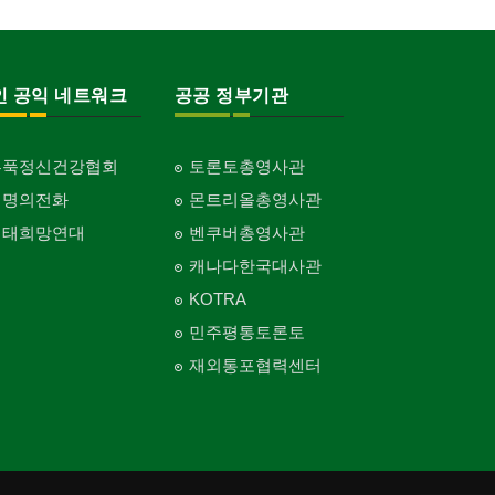
Private Lesson-Art/Photograph
Plumbing
자동차-타이어
Surgeon
비디오-대여
실업인협회
이불
보석감정사
캐나다공공기관
미용제품/헤어 프로덕트
Tire
Video Rental
Korean Businessmen's Association
Blanket
Gemologist
Public Service
개인지도-무용
스테이징 홈
Hair Products
의사-치과
Private Lesson-Ballet/Dance
Staging Home
자동차-판매/리스
Dentist/Dental Surgeon
운동구/스포츠용품
사찰/절
웨딩서비스
인쇄
구두수선
복지상담
Sales/Lease
인 공익 네트워크
공공 정부기관
Sporting Goods
Buddhist Temple
Bridal Fashion/Wedding Service
Printing
Shoe Repair
개인지도-꽃꽂이
전기공사/수리
Welfare Consulting
의사-가정의
Private Lesson-Flower Arrangement
Electric Work
자동차-견인
Family Doctor
취미/레저
기타 종교
자수
장의사
기타
생수/정수기
Towing
Hobby/Leisure
Religion-Other
Embroidery
Funeral Home
ETC
홍푹정신건강협회
토론토총영사관
개인지도-기타
정원공사/조경
Spring Water/Water Purifier
의사-기타
Private Lesson-Etc
Landscaping/Gardening
자동차-청소
Multi Specialty
태권도/무술
한국일보 본사 및 지국
생명의전화
몬트리올총영사관
주방용품
아파트
양로원/요양원
Auto Cleaning
Taekwondo/Martial Arts
Korea Times Branches
Kitchenware
Apartment
지붕
Nursing Home
생태희망연대
벤쿠버총영사관
의사-정신과
Roofing
Psychiatrist
한국정부기관
직업소개 에이전트
캐나다한국대사관
찜질방
Korean Governmental Organization
Employment Agency
창문
Sauna
KOTRA
Window
한인회
청소
피부미용
민주평통토론토
Korean Cultural Association
Cleaning
커텐/카펫
Skin Care
재외통포협력센터
Curtain/Carpet
언론기관
카펫 청소
화장품
Newspaper/TV/Radio
Carpet Cleaning
벽지/페인트
Cosmetics
Wall Paper/Paint
한국기업 현지법인/지사
판촉물
피트니스/헬스
Korean Enterprises In Canada
gifts for events
가라지/그라지/차고
Fitness