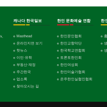
캐나다 한국일보
한인 문화예술 연합
한
Masthead
한인문인협회
k,
온라인지면 보기
한인교향악단
핫뉴스
한국학교연합회
이민·유학
토론토한인회
부동산·재정
한인여성회
주간한국
한인미술가협회
업소록
온주한인실협인협회
찾아오시는 길