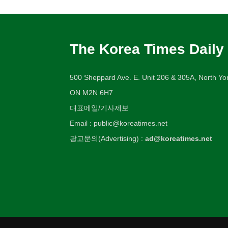
The Korea Times Daily
500 Sheppard Ave. E. Unit 206 & 305A, North Yor
ON M2N 6H7
대표메일/기사제보
Email : public@koreatimes.net
광고문의(Advertising) :
ad@koreatimes.net