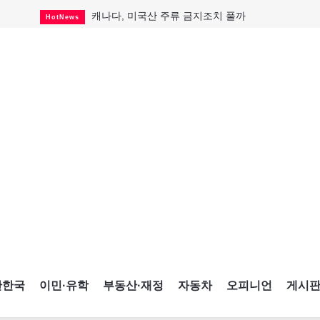
캐나다, 미국산 주류 금지조치 풀까
HotNews
미국 영주권 수속 한인, 공항서 체포돼
HotNews
퇴역 군용기, 산불 진화에 투입
HotNews
국세청 등 해킹 피해자 보상 청구 시작
HotNews
살사축제 총격 용의자 기소
HotNews
아동병원 직원 성범죄 혐의로 기소
HotNews
불법 조개 채취 4명에...
HotNews
K-컬처 크루즈 타고 토론토 달군다
CultureSports
CNE에 한국의 맛과 멋 스며든다
HotNews
간한국
이민·유학
부동산·재정
자동차
오피니언
게시