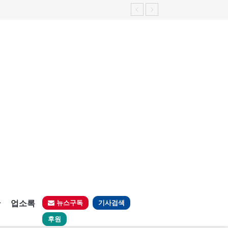
판
업소록
뉴스구독
기사검색
후원