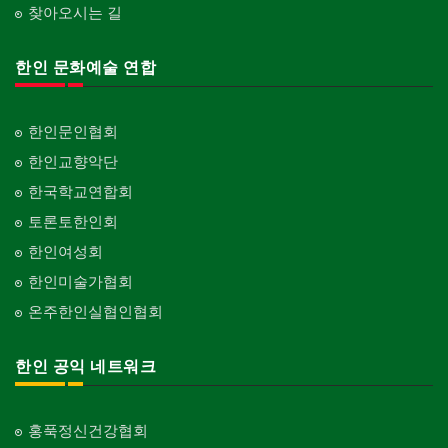
찾아오시는 길
한인 문화예술 연합
한인문인협회
한인교향악단
한국학교연합회
토론토한인회
한인여성회
한인미술가협회
온주한인실협인협회
한인 공익 네트워크
홍푹정신건강협회