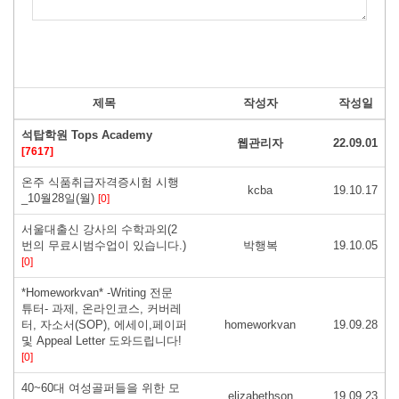
제목
작성자
작성일
석탑학원 Tops Academy
웹관리자
22.09.01
[7617]
온주 식품취급자격증시험 시행
kcba
19.10.17
_10월28일(월)
[0]
서울대출신 강사의 수학과외(2
번의 무료시범수업이 있습니다.)
박행복
19.10.05
[0]
*Homeworkvan* -Writing 전문
튜터- 과제, 온라인코스, 커버레
터, 자소서(SOP), 에세이,페이퍼
homeworkvan
19.09.28
및 Appeal Letter 도와드립니다!
[0]
40~60대 여성골퍼들을 위한 모
elizabethson
19.09.23