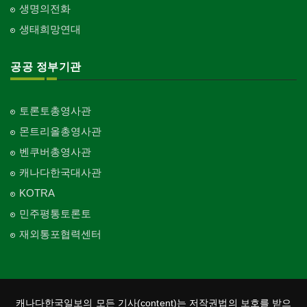
생명의전화
생태희망연대
공공 정부기관
토론토총영사관
몬트리올총영사관
벤쿠버총영사관
캐나다한국대사관
KOTRA
민주평통토론토
재외통포협력센터
캐나다한국일보의 모든 기사(content)는 저작권법의 보호를 받으