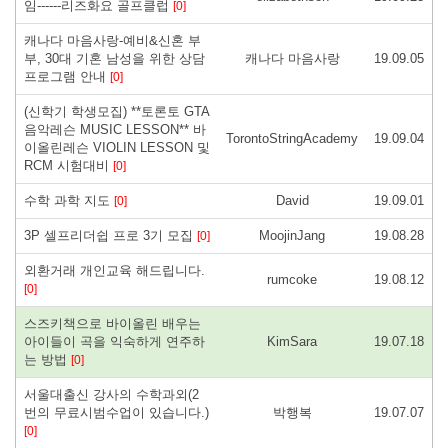
임------리즈화요 골프클럽
[0]
캐나다 마음사랑-예비&신혼 부
부, 30대 기혼 남성을 위한 상담
캐나다 마음사랑
19.09.05
프로그램 안내
[0]
(신학기 학생모집) **토론토 GTA
음악레슨 MUSIC LESSON** 바
TorontoStringAcademy
19.09.04
이올린레슨 VIOLIN LESSON 및
RCM 시험대비
[0]
수학 과학 지도
David
19.09.01
[0]
3P 셀프리더쉽 프로 3기 모집
MoojinJang
19.08.28
[0]
외환거래 개인교육 해드립니다.
rumcoke
19.08.12
[0]
스즈키책으로 바이올린 배우는
아이들이 곡을 익숙하게 연주하
KimSara
19.07.18
는 방법
[0]
서울대출신 강사의 수학과외(2
번의 무료시범수업이 있습니다.)
박행복
19.07.07
[0]