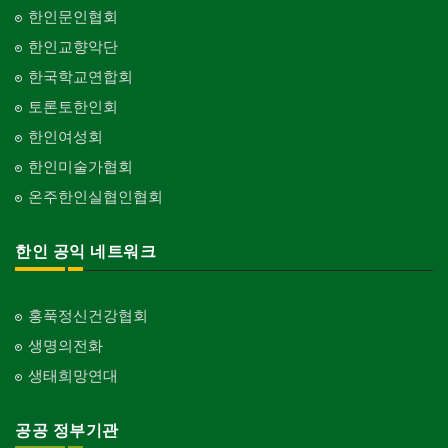
한인문인협회
한인교향악단
한국학교연합회
토론토한인회
한인여성회
한인미술가협회
온주한인실협인협회
한인 공익 네트워크
홍푹정신건강협회
생명의전화
생태희망연대
공공 정부기관