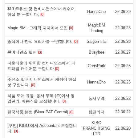
$19 주유소 및 컨비니언스에서 캐쉬어
HannaCho
22.06.29
하실 분 구합니다.
[0]
MagicBM
Magic BM - 그래픽 디자이너 모집
22.06.28
[0]
Trading
중식이나 한식 요리사를 구인합니다.
SaigonThai
22.06.28
[0]
콘비니언스 헬퍼
Busybee
22.06.27
[0]
다운타운에 위치한 컨비니언스에서 파
ChrisPark
22.06.25
트타임 캐쉬어분 구합니다
[0]
주유소 및 컨비니언스에서 캐쉬어 하실
HannaCho
22.06.23
분 구합니다.
[0]
식품 도매 유통. 동서 무역 (주)에서 영
동서무역
22.06.22
업관리, 배송직을 모집합니다.
[0]
한국식품 본범 (Bloor PAT Central)
웹관리자
22.06.22
[0]
KIBO
[구인] KIBO 에서 Accountant 모집합니
FRANCHISING
22.06.20
다.
[0]
LTD