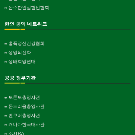
온주한인실협인협회
한인 공익 네트워크
홍푹정신건강협회
생명의전화
생태희망연대
공공 정부기관
토론토총영사관
몬트리올총영사관
벤쿠버총영사관
캐나다한국대사관
KOTRA