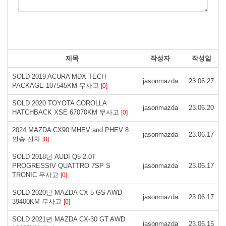
제목
작성자
작성일
SOLD 2019 ACURA MDX TECH
jasonmazda
23.06.27
PACKAGE 107545KM 무사고
[0]
SOLD 2020 TOYOTA COROLLA
jasonmazda
23.06.20
HATCHBACK XSE 67070KM 무사고
[0]
2024 MAZDA CX90 MHEV and PHEV 8
jasonmazda
23.06.17
인승 신차
[0]
SOLD 2018년 AUDI Q5 2.0T
PROGRESSIV QUATTRO 7SP S
jasonmazda
23.06.17
TRONIC 무사고
[0]
SOLD 2020년 MAZDA CX-5 GS AWD
jasonmazda
23.06.17
39400KM 무사고
[0]
SOLD 2021년 MAZDA CX-30 GT AWD
jasonmazda
23.06.15