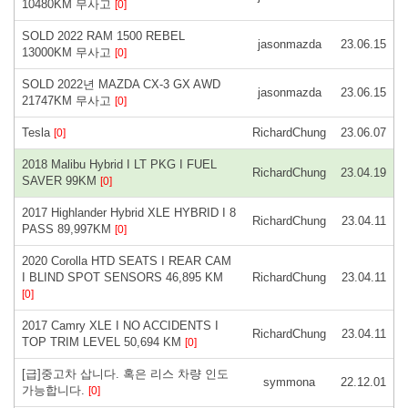
10480KM 무사고
[0]
SOLD 2022 RAM 1500 REBEL
jasonmazda
23.06.15
13000KM 무사고
[0]
SOLD 2022년 MAZDA CX-3 GX AWD
jasonmazda
23.06.15
21747KM 무사고
[0]
Tesla
RichardChung
23.06.07
[0]
2018 Malibu Hybrid I LT PKG I FUEL
RichardChung
23.04.19
SAVER 99KM
[0]
2017 Highlander Hybrid XLE HYBRID I 8
RichardChung
23.04.11
PASS 89,997KM
[0]
2020 Corolla HTD SEATS I REAR CAM
I BLIND SPOT SENSORS 46,895 KM
RichardChung
23.04.11
[0]
2017 Camry XLE I NO ACCIDENTS I
RichardChung
23.04.11
TOP TRIM LEVEL 50,694 KM
[0]
[급]중고차 삽니다. 혹은 리스 차량 인도
symmona
22.12.01
가능합니다.
[0]