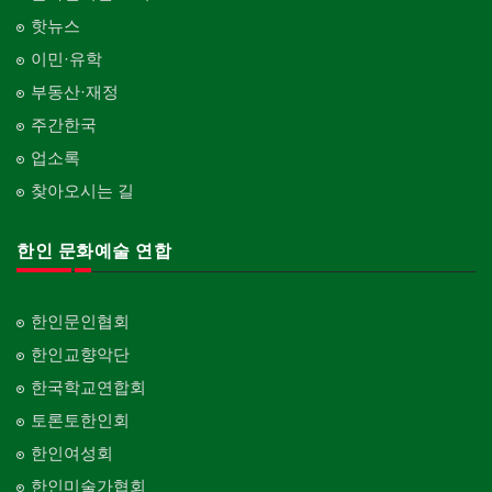
핫뉴스
이민·유학
부동산·재정
주간한국
업소록
찾아오시는 길
한인 문화예술 연합
한인문인협회
한인교향악단
한국학교연합회
토론토한인회
한인여성회
한인미술가협회