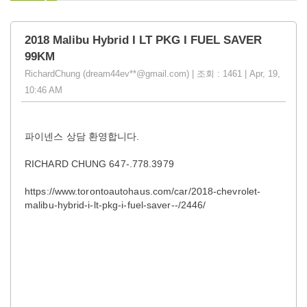
2018 Malibu Hybrid I LT PKG I FUEL SAVER
99KM
RichardChung (dream44ev**@gmail.com) | 조회 : 1461 | Apr, 19,
10:46 AM
파이넨스 상담 환영합니다.
RICHARD CHUNG 647-.778.3979
https://www.torontoautohaus.com/car/2018-chevrolet-
malibu-hybrid-i-lt-pkg-i-fuel-saver--/2446/