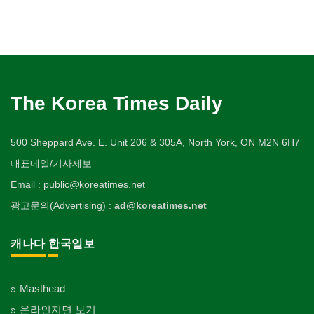
The Korea Times Daily
500 Sheppard Ave. E. Unit 206 & 305A, North York, ON M2N 6H7
대표메일/기사제보
Email : public@koreatimes.net
광고문의(Advertising) :
ad@koreatimes.net
캐나다 한국일보
Masthead
온라인지면 보기